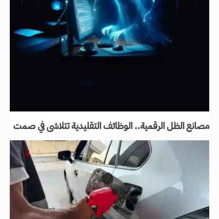
مصانع الظل الرقمية.. الوظائف التقليدية تتلاشى في صمت