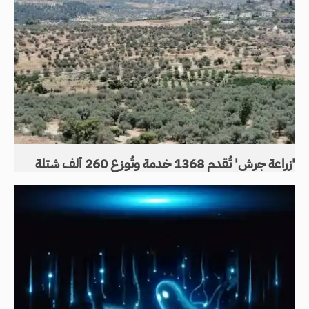
'زراعة جرش' تُقدم 1368 خدمة وتُوزع 260 ألف شتلة