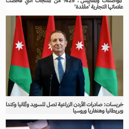
'المواصفات والمقاييس': 25% من المنتجات التي فحصت
علاماتها التجارية 'مقلدة'
خريسات: صادرات الأردن الزراعية تصل للسويد وألمانيا وكندا
وبريطانيا وهنغاريا وروسيا