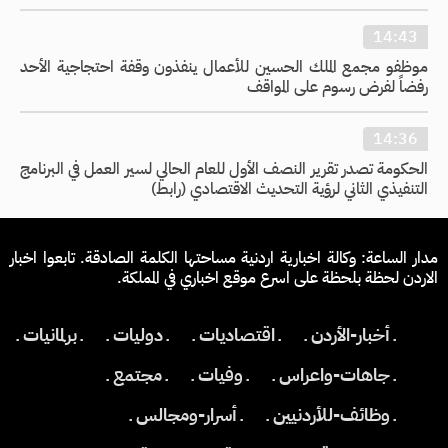
14:43
موظفو مجمع الملك الحسين للأعمال ينفذون وقفة احتجاجية الأحد
رفضاً لفرض رسوم على المواقف
14:36
الحكومة تصدر تقرير النصف الأول للعام الحالي لسير العمل في البرنامج
التنفيذي الثاني لرؤية التحديث الاقتصادي (رابط)
مدار الساعة: وكالة اخبارية اردنية مساحتها الكلمة الصادقة. تابعوا اخبار
الاردن لحظة بلحظة على اسرع موقع اخباري في المملكة.
ـ أخبار-الأردن ـ
ـ اقتصاديات ـ
ـ دوليات ـ
ـ برلمانيات ـ
ـ جاهات-واعراس ـ
ـ وفيات ـ
ـ مجتمع ـ
ـ وظائف-للأردنيين ـ
ـ أسرار-ومجالس ـ