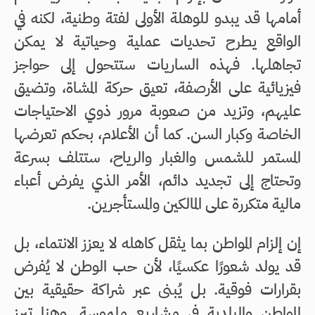
أمامها قد يبدو للوهلة الأولى لفتة وطنية، لكنه في
الواقع يطرح تحديات عملية وحياتية لا يمكن
تجاهلها. فهذه الساريات ستتحول إلى حواجز
فيزيائية على الأرصفة، تعيق حركة المشاة، وتضيق
عليهم، وتزيد من صعوبة مرور ذوي الاحتياجات
الخاصة وكبار السن. كما أن الأعلام، بحكم تعرضها
المستمر للشمس والغبار والرياح، ستتلف بسرعة
وتحتاج إلى تجديد دائم، الأمر الذي يفرض أعباء
مالية متكررة على المالكين والمستأجرين.
إن إلزام المواطن بما يثقل كاهله لا يعزز الانتماء، بل
قد يولد شعورًا عكسيًا، لأن حب الوطن لا يُفرض
بقرارات فوقية. بل يُبنى عبر شراكة حقيقية بين
المواطن والبلدية في مشاريع ملموسة. وهنا تبرز