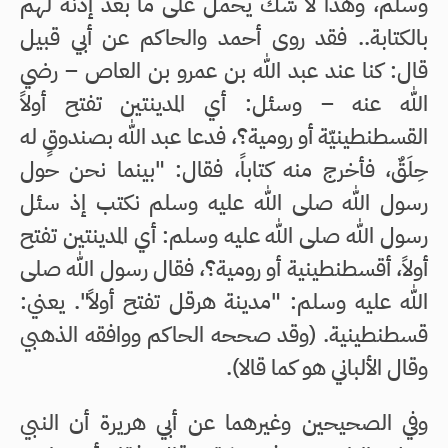
وسلم، وهذا لا شك يحمل على ما بعد إذنه لهم
بالكتابة.. فقد روى أحمد والحاكم عن أبي قبيل
قال: كنا عند عبد الله بن عمرو بن العاص – رضي
الله عنه – وسئل: أي المدينتين تفتح أولاً
القسطنطينيّة أو رومية؟، فدعا عبد الله بصندوقٍ له
حِلَقٌ، فأخرج منه كتاباً، فقال: "بينما نحن حول
رسول الله صلى الله عليه وسلم نكتب إذ سئل
رسول الله صلى الله عليه وسلم: أي المدينتين تفتح
أولاً، أقسطنطينية أو رومية؟، فقال رسول الله صلى
الله عليه وسلم: "مدينة هرقل تفتح أولاً". يعني:
قسطنطينية. (وقد صححه الحاكم ووافقه الذهبي
وقال الألباني هو كما قالا).
وفي الصحيحين وغيرهما عن أبي هريرة أن النبي