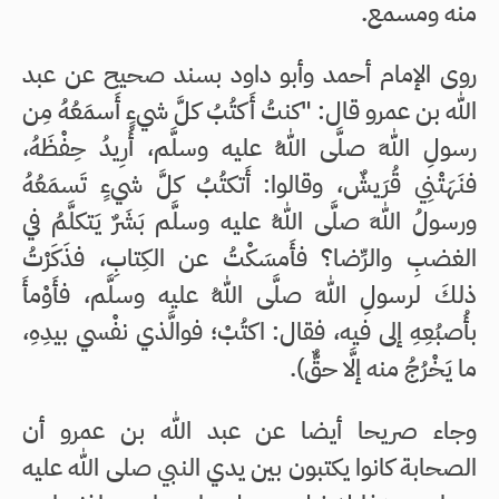
منه ومسمع.
روى الإمام أحمد وأبو داود بسند صحيح عن عبد
الله بن عمرو قال: "كنتُ أَكتُبُ كلَّ شيءٍ أَسمَعُهُ مِن
رسولِ اللهِ صلَّى اللهُ عليه وسلَّم، أُرِيدُ حِفْظَهُ،
فنَهَتْنِي قُرَيشٌ، وقالوا: أَتكتُبُ كلَّ شيءٍ تَسمَعُهُ
ورسولُ اللهِ صلَّى اللهُ عليه وسلَّم بَشَرٌ يَتكلَّمُ في
الغضبِ والرِّضا؟ فأَمسَكْتُ عن الكِتابِ، فذَكَرْتُ
ذلكَ لرسولِ اللهِ صلَّى اللهُ عليه وسلَّم، فأَوْمأَ
بأُصبُعِهِ إلى فيه، فقال: اكتُبْ؛ فوالَّذي نفْسي بيدِهِ،
ما يَخْرُجُ منه إلَّا حقٌّ).
وجاء صريحا أيضا عن عبد الله بن عمرو أن
الصحابة كانوا يكتبون بين يدي النبي صلى الله عليه