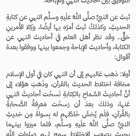
التوفيق بين أحاديث النهي والإباحة:
ثبتَ عن النبيِّ صلَّى اللهُ علَيهِ وسلَّم النهي عن كتابةِ
الحديثِ، وكذلكْ ثبتَ أمرُه بها أيضًا، وكِلا الأَمرينِ
حَقٌّ.. وقد نظر أهل العلم في أحاديث النهي عن
الكتابة، وأحاديث الإباحة وجمعوا بينها ووفقوا بعدة
أقوال:
أولا: ذهب غالبهم إلى أن النهي كان في أول الإسلام
مخافة اختلاط الحديث بالقرآن، وذَهبَ هؤلاء إلى
أنَّ أحاديثَ السَّماحِ بالكِتابةِ نَسخَت أحاديثَ النهيِ
عَنها، وذلكَ بعدَ أن رَسخَت مَعرِفةُ الصَّحابةِ
بالقُرآنِ، فلَم يُخشَ خَلطُهم له بِسواهُ مِن حَديثِ
النبيِّ صلَّى اللهُ علَيهِ وسلَّم، فلما ميزوا بينهما
بحيث يصعب الاختلاط سمح لهم صلوات الله