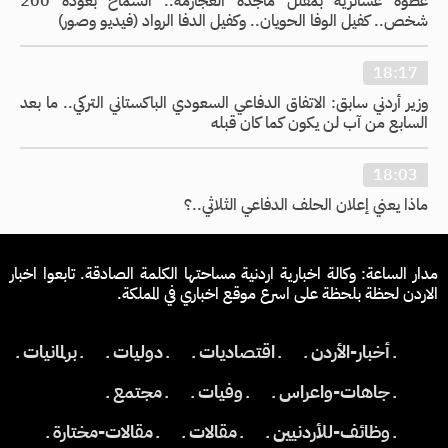
عطوة عشائرية بمقتل ماجدة العجارمة.. السماح بعودة 200
شخص.. كفيل الوفا الحويان.. وكفيل الدفا الرواد (فيديو وصور)
18:17
وزير أردني سابق: الاتفاق الدفاعي السعودي الباكستاني التركي.. ما بعد
السابع من آب لن يكون كما كان قبله
18:03
ماذا يعني إعلان الحلف الدفاعي الثلاثي..؟
مدار الساعة: وكالة اخبارية اردنية مساحتها الكلمة الصادقة. تابعوا اخبار
الاردن لحظة بلحظة على اسرع موقع اخباري في المملكة.
ـ أخبار-الأردن ـ
ـ اقتصاديات ـ
ـ دوليات ـ
ـ برلمانيات ـ
ـ جاهات-واعراس ـ
ـ وفيات ـ
ـ مجتمع ـ
ـ وظائف-للأردنيين ـ
ـ مقالات ـ
ـ مقالات-مختارة ـ