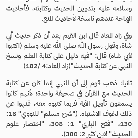
وسلامه عليه بتدوين الحديث وكتابته، فأحاديث
الإباحة عندهم ناسخة لأحاديث المنع.
وفي زاد المعاد قال ابن القيم بعد أن ذكر حديث أبي
شاة، وقول رسول الله صلى الله عليه وسلم (اكتبوا
لأبي شاه) قال: "فيه دليل على كتابة العلم ونسخ
النهي عن كتابة الحديث"(زاد المعاد:4 /182)
ثانيا: ذهب قوم إلى أن النهي إنما كان عن كتابة
الحديث مع القرآن في صحيفة واحدة؛ لأنهم كانوا
يسمعون تأويل الآية فربما كتبوه معه، فنهوا عن
ذلك لخوف الاشتباه. ("شرح مسلم" للنووي" 18:
130، "فتح الباري" 1: 308، "اختصار علوم
الحديث" لابن كثير 2: 380).