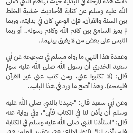
كانت هذه المرحلة في البداية حيث نهاهم النبي صلى
الله عليه وسلم عن كتابة الأحاديث خشية الخلط
بين السنة والقرآن، فإن الوحي كان في بدايته، وربما
لم يميز السامع بين كلام الله وكلام رسوله.. أو ربما
التبس على بعض من لا يفرق بينهما..
وعمدة هذا النهي ما رواه مسلم في صحيحه عن أبي
سعيد الخدري أن رسول الله صلى الله عليه سولم
قال: (لا تكتبوا عني، ومن كتب عني غير القرآن
فليمحه). وهذا أصح ما ورد في هذا الباب..
وعن أبي سعيد قال: "جهدنا بالنبي صلى الله عليه
وسلم أن يأذن لنا في الكتاب فأبى"، وفي رواية عنه
قال: "استأذنا النبي صلى الله عليه وسلم في الكتابة
فلم يأذن لنا". (انظر الإلماع: 28، وتقييد العلم: 32،