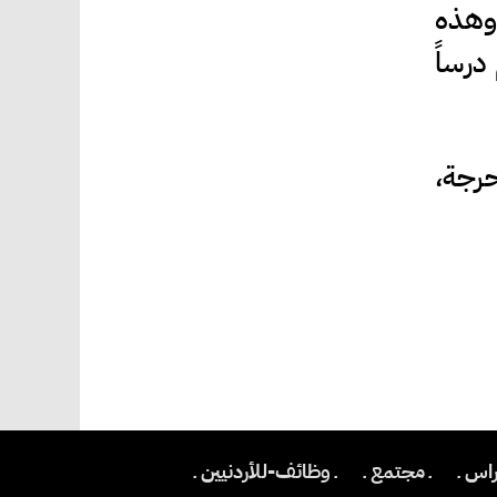
 وهذه
درساً
رجة،
اس ـ
ـ مجتمع ـ
ـ وظائف-للأردنيين ـ