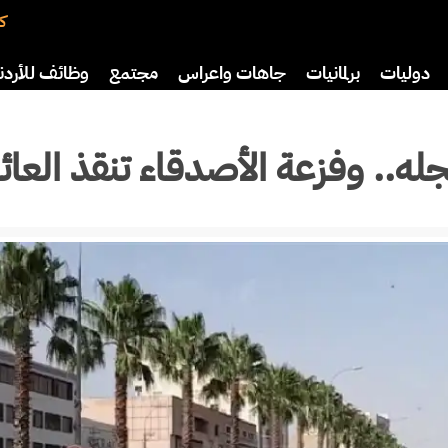
كت
دوليات
برلمانيات
جاهات واعراس
مجتمع
وظائف للأردن
افة
رياضة
سياحة
صحة وأسرة
نجله.. وفزعة الأصدقاء تنقذ العائ