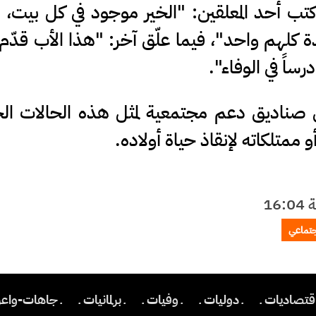
تب أحد المعلقين: "الخير موجود في كل بيت،
 كلهم واحد"، فيما علّق آخر: "هذا الأب قدّم 
ساً في الوفاء".
صناديق دعم مجتمعية لمثل هذه الحالات الح
 ممتلكاته لإنقاذ حياة أولاده.
جتماعي
اقتصاديات ـ
ـ دوليات ـ
ـ وفيات ـ
ـ برلمانيات ـ
ـ جاهات-واعر