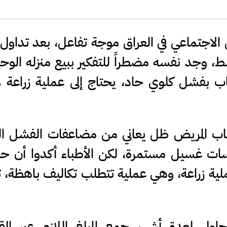
الاجتماعي في العراق موجة تفاعل، بعد تداو
 وجد نفسه مضطراً للتفكير ببيع منزله الوحي
اب بفشل كلوي حاد، يحتاج إلى عملية زراعة 
اب المريض ظل يعاني من مضاعفات الفشل ال
ت غسيل مستمرة، لكن الأطباء أكدوا أن حالت
لية زراعة، وهي عملية تتطلب تكاليف باهظة، ت
اول لعدة أشهر جمع المبلغ اللازم عبر ال