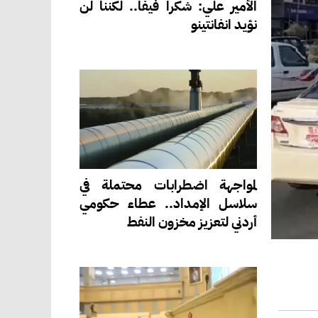
الأمير علي: شكراً فيفا.. لكننا لن
نؤيد انفانتينو
لمواجهة اضطرابات محتملة في
سلاسل الإمداد.. عطاء حكومي
أردني لتعزيز مخزون النفط