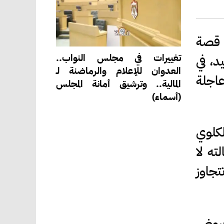
ل قصة
تغييرات في مجلس النواب..
د، في
العدوان للإعلام والرماضنة لـ
عاجلة
المالية.. وترشيق أمانة المجلس
(أسماء)
كلوي
ه لا
تجاوز
قروض