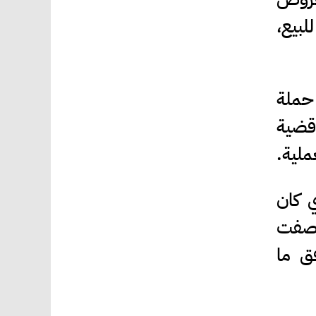
لبيع،
 حملة
 قضية
ملية.
ي كان
وصفت
فق ما