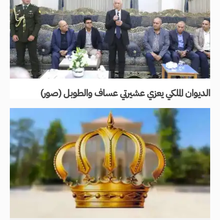
الديوان الملكي يعزي عشيرتي عساف والطوبل (صور)