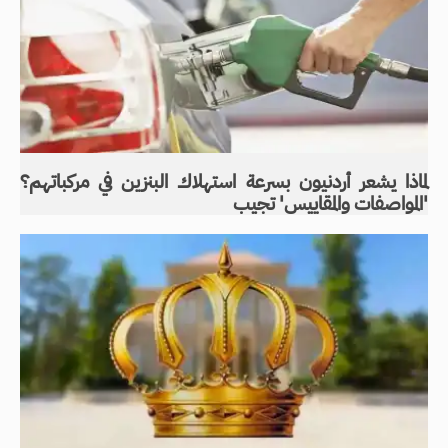
لماذا يشعر أردنيون بسرعة استهلاك البنزين في مركباتهم؟
'المواصفات والمقاييس' تجيب