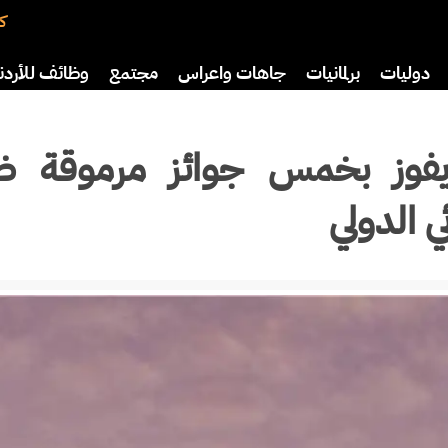
كت
دوليات
برلمانيات
جاهات واعراس
مجتمع
وظائف للأردن
افة
رياضة
سياحة
صحة وأسرة
ة' يفوز بخمس جوائز مرموقة 
ي الدولي