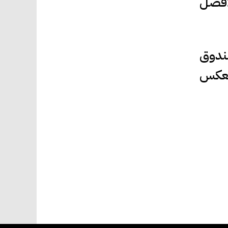
Final Cut i، بما فيها جائزة La Biennale di Venezia لأفضل
صندوق
 يعكس