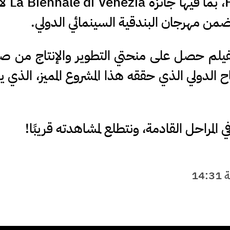
برنامج n Venice 2025
 ضمن مهرجان البندقية السينمائي الدولي.
الفيلم حصل على منحتي التطوير والإنتاج من 
اح الدولي الذي حققه هذا المشروع المميز، الذي
 المراحل القادمة، ونتطلع لمشاهدته قريبًا!