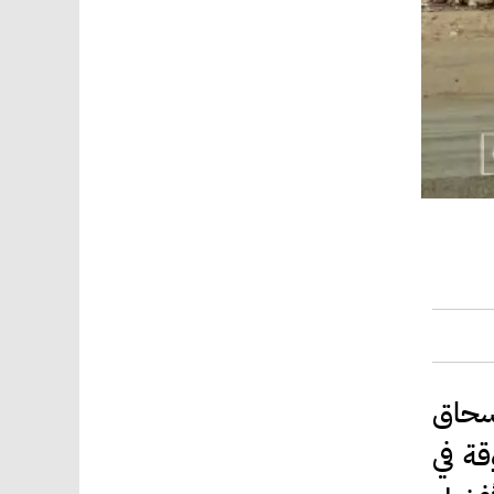
إسحاق
قة في