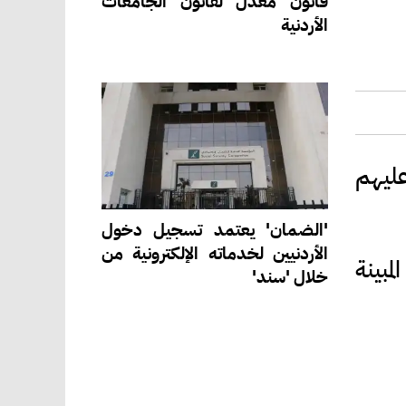
قانون معدل لقانون الجامعات
الأردنية
عليهم
'الضمان' يعتمد تسجيل دخول
الأردنيين لخدماته الإلكترونية من
اكم المبينة
خلال 'سند'