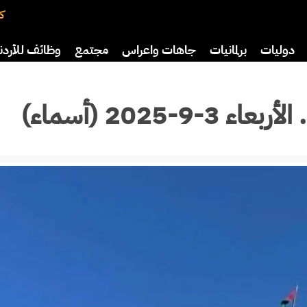
كت
دوليات
برلمانيات
جاهات واعراس
مجتمع
وظائف للأردن
افة
رياضة
سياحة
صحة وأسرة
-2025 (أسماء)