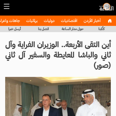
أخبار الأردن
اقتصاديات
دوليات
برلمانيات
جاهات واعر
كتَّابنا
حول مدار الساعة
اتصل بنا
أرسل خبرا
أين التقى الأربعة.. الوزيران الفراية وآل
ثاني والباشا المعايطة والسفير آل ثاني
(صور)