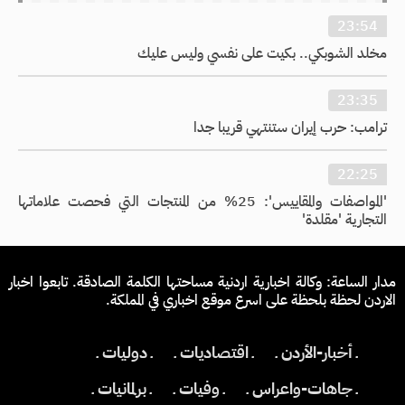
23:54
مخلد الشوبكي.. بكيت على نفسي وليس عليك
23:35
ترامب: حرب إيران ستنتهي قريبا جدا
22:25
'المواصفات والمقاييس': 25% من المنتجات التي فحصت علاماتها
التجارية 'مقلدة'
مدار الساعة: وكالة اخبارية اردنية مساحتها الكلمة الصادقة. تابعوا اخبار
الاردن لحظة بلحظة على اسرع موقع اخباري في المملكة.
ـ أخبار-الأردن ـ
ـ اقتصاديات ـ
ـ دوليات ـ
ـ جاهات-واعراس ـ
ـ وفيات ـ
ـ برلمانيات ـ