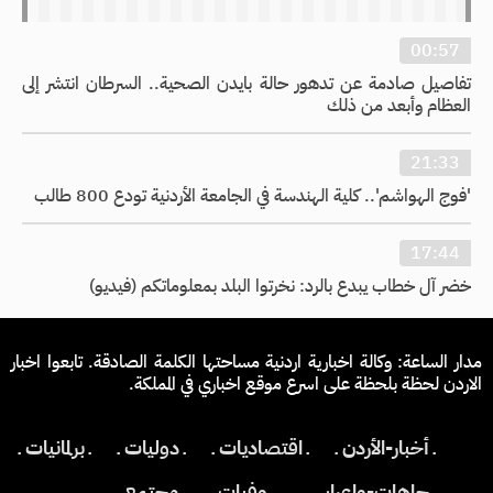
00:57
تفاصيل صادمة عن تدهور حالة بايدن الصحية.. السرطان انتشر إلى
العظام وأبعد من ذلك
21:33
'فوج الهواشم'.. كلية الهندسة في الجامعة الأردنية تودع 800 طالب
17:44
خضر آل خطاب يبدع بالرد: نخرتوا البلد بمعلوماتكم (فيديو)
مدار الساعة: وكالة اخبارية اردنية مساحتها الكلمة الصادقة. تابعوا اخبار
الاردن لحظة بلحظة على اسرع موقع اخباري في المملكة.
ـ أخبار-الأردن ـ
ـ اقتصاديات ـ
ـ دوليات ـ
ـ برلمانيات ـ
ـ جاهات-واعراس ـ
ـ وفيات ـ
ـ مجتمع ـ