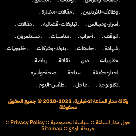
ـ وظائف-للأردنيين ـ
ـ مقالات-مختارة ـ
ـ أسرار-ومجالس ـ
ـ تبليغات-قضائية ـ
ـ مقالات ـ
ـ الموقف ـ
ـ أحزاب ـ
ـ مناسبات ـ
ـ مستثمرون ـ
ـ شهادة ـ
ـ جامعات ـ
ـ بنوك-وشركات ـ
ـ خليجيات ـ
ـ مغاربيات ـ
ـ دين ـ
ـ ثقافة ـ
ـ رياضة ـ
ـ اخبار-خفيفة ـ
ـ سياحة ـ
ـ صحة-وأسرة ـ
ـ تكنولوجيا ـ
ـ عاجل ـ
ـ طقس-اليوم ـ
وكالة مدار الساعة الاخبارية، 2022-2018 © جميع الحقوق
محفوظة
حول مدار الساعة
::
سياسة الخصوصية
::
Privacy Policy
::
خريطة الموقع
::
Sitemap