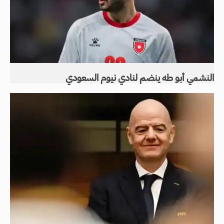
النشمي أبو طه ينضم لنادي نيوم السعودي