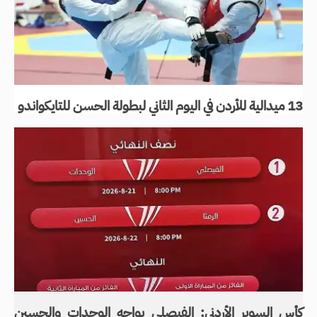
13 ميدالية للأردن في اليوم الثاني لبطولة الحسن للتايكواندو
كأس السوبر الأردني: الفيصلي يواجه الوحدات والحسين