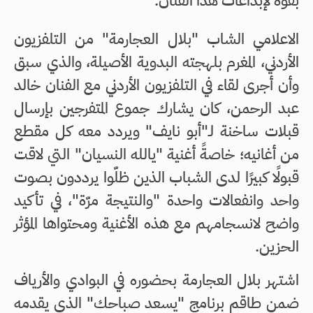
بقوة لإبداعات هذا الفنان.
الاعلامي الشاب "بلال العجارمة" من التلفزيون
الأردني، المغرم بلهجته البدوية الأصيلة، والذي سبق
وأن أجرى لقاء في التلفزيون الأردني مع الفنان خالد
عبد الرحمن، كان يشارك جموع المتفرجين بإرسال
قبلات ساخنة لـ"أبو نايف" ويردد معه كل مقطع
من أغانيه؛ خاصةً أغنية "يالله النسيان" التي لاقت
قبولًا كبيرًا لدى الشباب الذين ظلّوا يرددون بصوت
واحد وانفعالات واحدة "والنتيجة مرّة"، في تأكيد
واضح لانسجامهم مع هذه الأغنية ومحتواها المؤثر
الحزين.
اشتهر بلال العجارمة بحضوره في البوادي والأرياف
ضمن طاقم برنامج "يسعد صباحك" الذي يقدمه