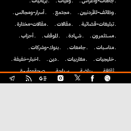
ـ جاهات-واعراس ـ
ـ وفيات ـ
ـ برلمانيات ـ
ـ وظائف-للأردنيين ـ
ـ مجتمع ـ
ـ أسرار-ومجالس ـ
ـ تبليغات-قضائية ـ
ـ مقالات ـ
ـ مقالات-مختارة ـ
ـ مستثمرون ـ
ـ شهادة ـ
ـ الموقف ـ
ـ أحزاب ـ
ـ مناسبات ـ
ـ جامعات ـ
ـ بنوك-وشركات ـ
ـ خليجيات ـ
ـ مغاربيات ـ
ـ دين ـ
ـ اخبار-خفيفة ـ
ـ ثقافة ـ
ـ رياضة ـ
ـ سياحة ـ
ـ صحة-وأسرة ـ
ـ تكنولوجيا ـ
ـ طقس-اليوم ـ
ـ عاجل ـ
وكالة مدار الساعة الاخبارية، 2022-2018 © جميع الحقوق
محفوظة
حول مدار الساعة
::
سياسة الخصوصية
::
Privacy Policy
::
خريطة الموقع
::
Sitemap