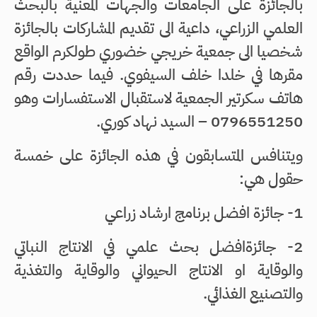
بالجائزة على الجامعات والجهات المعنية بالبحث
العلمي الزراعي، داعية الى تقديم المشاركات بالجائزة
شخصيا الى جمعية خريجي خضوري طولكرم الواقع
مقرها في خلدا خلف السيفوي. فيما حددت رقم
هاتف سكرتير الجمعية لاستقبال الاستفسارات وهو
0796551250 – السيد نهاد كوري.
ويتنافس المتسابقون في هذه الجائزة على خمسة
حقول هي:
1- جائزة افضل برنامج ارشاد زراعي
2- جائزةافضل بحث علمي في الانتاج النباتي
والوقاية او الانتاج الحيواني والوقاية والتغذية
والتصنيع الغذائي.