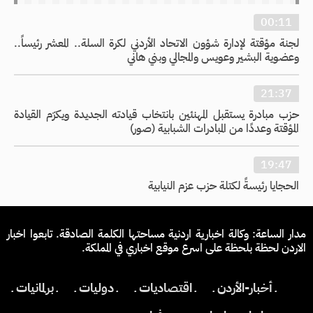
00:11
لجنة مؤقتة لإدارة شؤون الاتحاد الأردني لكرة السلة.. المعشر رئيساً..
وعضوية البشير وعويس والمجالي وبني هاني
21:37
حزب مبادرة يستقبل المهنئين بانتخاب قيادته الجديدة ويكرّم القيادة
المؤقتة وعددًا من المبادرات الشبابية (صور)
19:47
الحجايا رئيسةً لكتلة حزب عزم النيابية
مدار الساعة: وكالة اخبارية اردنية مساحتها الكلمة الصادقة. تابعوا اخبار
الاردن لحظة بلحظة على اسرع موقع اخباري في المملكة.
ـ أخبار-الأردن ـ
ـ اقتصاديات ـ
ـ دوليات ـ
ـ برلمانيات ـ