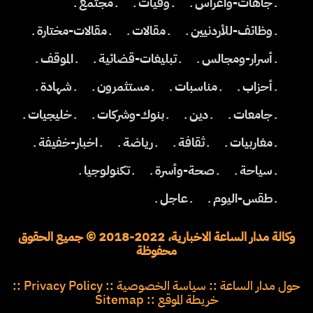
ـ جاهات-واعراس ـ
ـ وفيات ـ
ـ مجتمع ـ
ـ وظائف-للأردنيين ـ
ـ مقالات ـ
ـ مقالات-مختارة ـ
ـ أسرار-ومجالس ـ
ـ تبليغات-قضائية ـ
ـ الموقف ـ
ـ أحزاب ـ
ـ مناسبات ـ
ـ مستثمرون ـ
ـ شهادة ـ
ـ جامعات ـ
ـ دين ـ
ـ بنوك-وشركات ـ
ـ خليجيات ـ
ـ مغاربيات ـ
ـ ثقافة ـ
ـ رياضة ـ
ـ اخبار-خفيفة ـ
ـ سياحة ـ
ـ صحة-وأسرة ـ
ـ تكنولوجيا ـ
ـ طقس-اليوم ـ
ـ عاجل ـ
وكالة مدار الساعة الاخبارية، 2022-2018 © جميع الحقوق
محفوظة
حول مدار الساعة
::
سياسة الخصوصية
::
Privacy Policy
::
خريطة الموقع
::
Sitemap