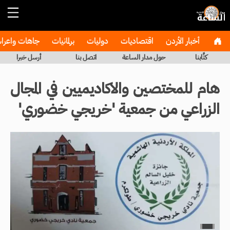
أخبار الأردن
اقتصاديات
دوليات
برلمانيات
جاهات واعر
كتَّابنا
حول مدار الساعة
اتصل بنا
أرسل خبرا
هام للمختصين والاكاديميين في المجال
الزراعي من جمعية 'خريجي خضوري'