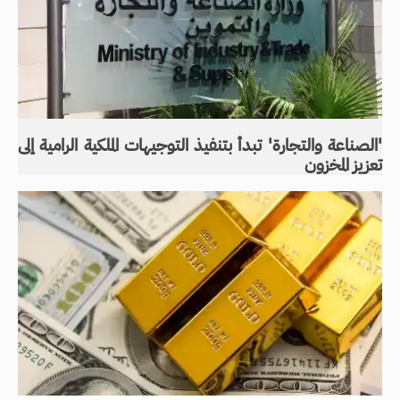
'الصناعة والتجارة' تبدأ بتنفيذ التوجيهات الملكية الرامية إلى
تعزيز المخزون