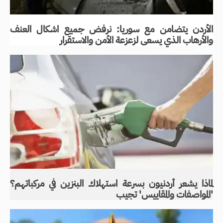
الأردن يتضامن مع سوريا: نرفض جميع اشكال العنف
والأرهاب الذي يسعى لزعزعة الأمن والاستقرار
لماذا يشعر أردنيون بسرعة استهلاك البنزين في مركباتهم؟
'المواصفات والمقاييس' تجيب