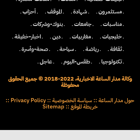
ـ مستثمرون ـ
ـ شهادة ـ
ـ الموقف ـ
ـ أحزاب ـ
ـ مناسبات ـ
ـ جامعات ـ
ـ بنوك-وشركات ـ
ـ خليجيات ـ
ـ مغاربيات ـ
ـ دين ـ
ـ اخبار-خفيفة ـ
ـ ثقافة ـ
ـ رياضة ـ
ـ سياحة ـ
ـ صحة-وأسرة ـ
ـ تكنولوجيا ـ
ـ طقس-اليوم ـ
ـ عاجل ـ
وكالة مدار الساعة الاخبارية، 2022-2018 © جميع الحقوق
محفوظة
حول مدار الساعة
::
سياسة الخصوصية
::
Privacy Policy
::
خريطة الموقع
::
Sitemap