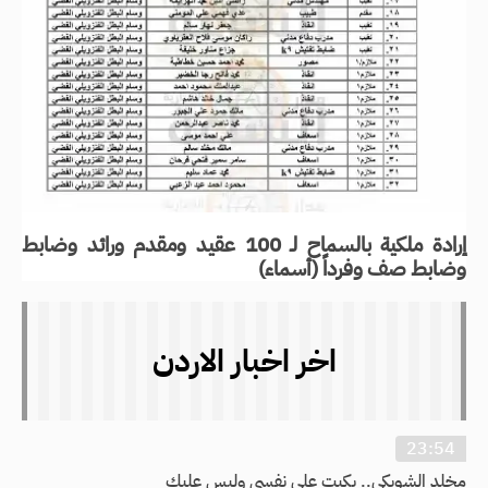
إرادة ملكية بالسماح لـ 100 عقيد ومقدم ورائد وضابط
وضابط صف وفرداً (أسماء)
اخر اخبار الاردن
23:54
مخلد الشوبكي.. بكيت على نفسي وليس عليك