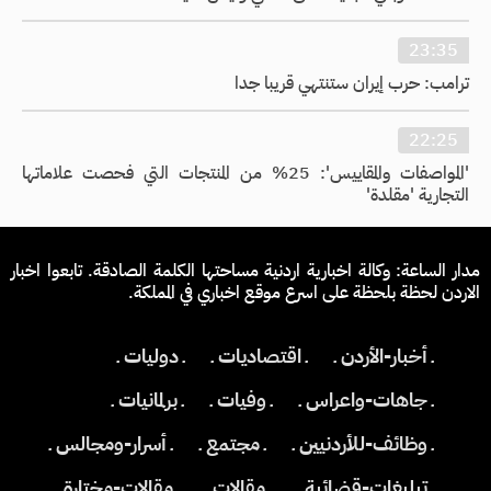
23:35
ترامب: حرب إيران ستنتهي قريبا جدا
22:25
'المواصفات والمقاييس': 25% من المنتجات التي فحصت علاماتها
التجارية 'مقلدة'
مدار الساعة: وكالة اخبارية اردنية مساحتها الكلمة الصادقة. تابعوا اخبار
الاردن لحظة بلحظة على اسرع موقع اخباري في المملكة.
ـ أخبار-الأردن ـ
ـ اقتصاديات ـ
ـ دوليات ـ
ـ جاهات-واعراس ـ
ـ وفيات ـ
ـ برلمانيات ـ
ـ وظائف-للأردنيين ـ
ـ مجتمع ـ
ـ أسرار-ومجالس ـ
ـ تبليغات-قضائية ـ
ـ مقالات ـ
ـ مقالات-مختارة ـ