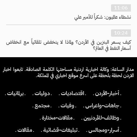
11:06
نشطاء عالميون: شكراً للأمير علي
10:24
كيف يسعر البنزين في الأردن؟ ولماذا لا ينخفض تلقائياً مع انخفاض
أسعار النفط في العالم؟
مدار الساعة: وكالة اخبارية اردنية مساحتها الكلمة الصادقة. تابعوا اخبار
الاردن لحظة بلحظة على اسرع موقع اخباري في المملكة.
ـ أخبار-الأردن ـ
ـ اقتصاديات ـ
ـ دوليات ـ
ـ برلمانيات ـ
ـ جاهات-واعراس ـ
ـ وفيات ـ
ـ مجتمع ـ
ـ وظائف-للأردنيين ـ
ـ مقالات-مختارة ـ
ـ أسرار-ومجالس ـ
ـ تبليغات-قضائية ـ
ـ مقالات ـ