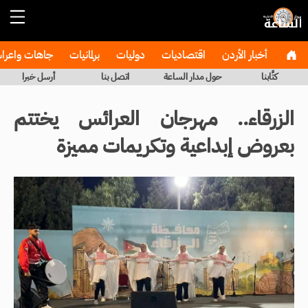
أخبار الأردن
اقتصاديات
دوليات
برلمانيات
جاهات واعر
كتَّابنا
حول مدار الساعة
اتصل بنا
أرسل خبرا
الزرقاء.. مهرجان العرائس يختتم
بعروض إبداعية وتكريمات مميزة