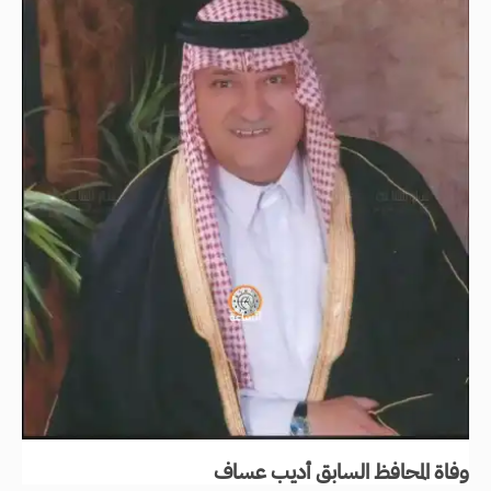
وفاة المحافظ السابق أديب عساف