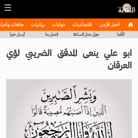
أخبار الأردن
اقتصاديات
دوليات
برلمانيات
جاهات واعر
كتَّابنا
حول مدار الساعة
اتصل بنا
أرسل خبرا
ابو علي ينعى المدقق الضريبي لؤي
العرقان