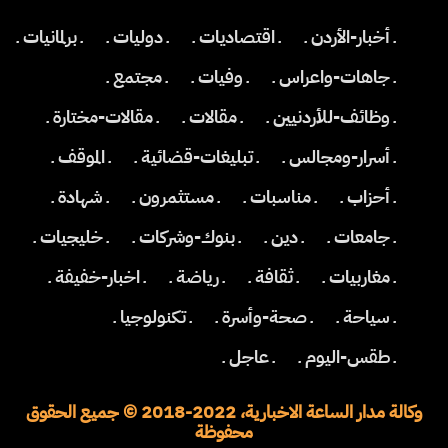
ـ أخبار-الأردن ـ
ـ اقتصاديات ـ
ـ دوليات ـ
ـ برلمانيات ـ
ـ جاهات-واعراس ـ
ـ وفيات ـ
ـ مجتمع ـ
ـ وظائف-للأردنيين ـ
ـ مقالات ـ
ـ مقالات-مختارة ـ
ـ أسرار-ومجالس ـ
ـ تبليغات-قضائية ـ
ـ الموقف ـ
ـ أحزاب ـ
ـ مناسبات ـ
ـ مستثمرون ـ
ـ شهادة ـ
ـ جامعات ـ
ـ دين ـ
ـ بنوك-وشركات ـ
ـ خليجيات ـ
ـ مغاربيات ـ
ـ ثقافة ـ
ـ رياضة ـ
ـ اخبار-خفيفة ـ
ـ سياحة ـ
ـ صحة-وأسرة ـ
ـ تكنولوجيا ـ
ـ طقس-اليوم ـ
ـ عاجل ـ
وكالة مدار الساعة الاخبارية، 2022-2018 © جميع الحقوق
محفوظة