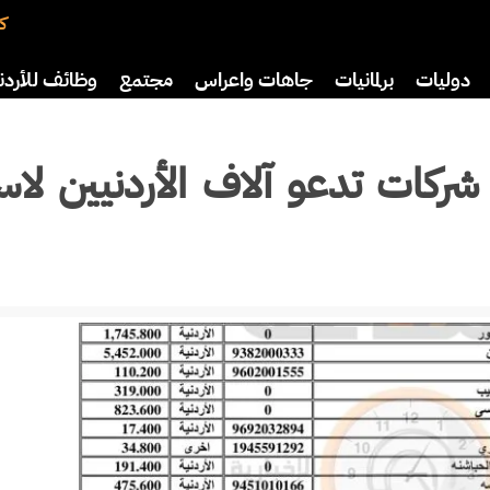
كت
دوليات
برلمانيات
جاهات واعراس
مجتمع
وظائف للأردن
اضة
ثقافة
سياحة
صحة وأسرة
من يعرفهم.. 3 بنوك و5 شركات تدعو آلاف الأردنيين 