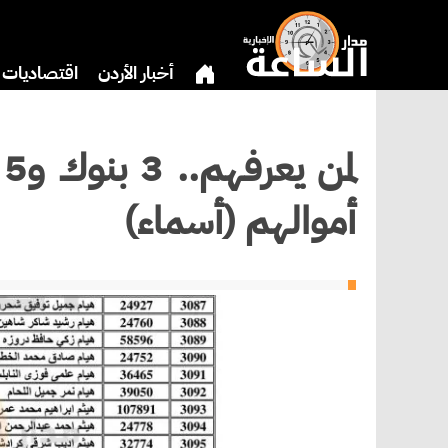
أخبار الأردن
اقتصاديات
بنوك وشركات
دين
ري
ل
أموالهم (أسماء)