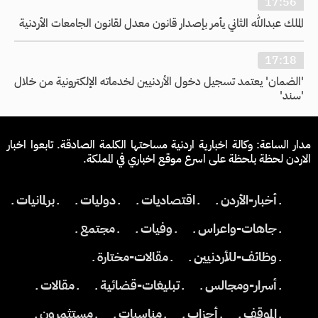
17:56
الملك عبدالله الثاني يأمر بإصدار قانون معدل لقانون الجامعات الأردنية
17:18
'الضمان' يعتمد تسجيل دخول الأردنيين لخدماته الإلكترونية من خلال
'سند'
مدار الساعة: وكالة اخبارية اردنية مساحتها الكلمة الصادقة. تابعوا اخبار
الاردن لحظة بلحظة على اسرع موقع اخباري في المملكة.
ـ أخبار-الأردن ـ
ـ اقتصاديات ـ
ـ دوليات ـ
ـ برلمانيات ـ
ـ جاهات-واعراس ـ
ـ وفيات ـ
ـ مجتمع ـ
ـ وظائف-للأردنيين ـ
ـ مقالات-مختارة ـ
ـ أسرار-ومجالس ـ
ـ تبليغات-قضائية ـ
ـ مقالات ـ
ـ الموقف ـ
ـ أحزاب ـ
ـ مناسبات ـ
ـ مستثمرون ـ