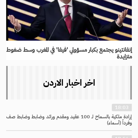
إنفانتينو يجتمع بكبار مسؤولي 'فيفا' في المغرب وسط ضغوط
متزايدة
اخر اخبار الاردن
18:03
إرادة ملكية بالسماح لـ 100 عقيد ومقدم ورائد وضابط وضابط صف
وفرداً (أسماء)