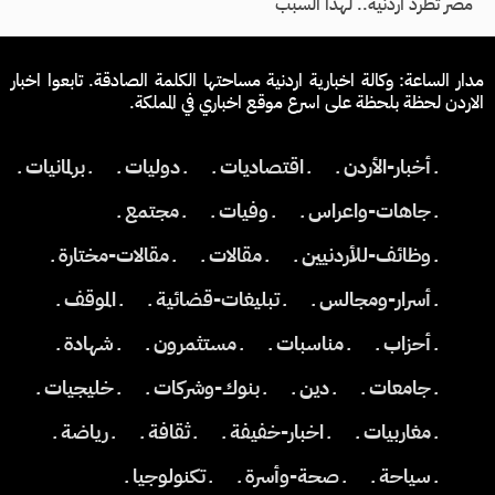
مصر تطرد أردنية.. لهذا السبب
مدار الساعة: وكالة اخبارية اردنية مساحتها الكلمة الصادقة. تابعوا اخبار
الاردن لحظة بلحظة على اسرع موقع اخباري في المملكة.
ـ أخبار-الأردن ـ
ـ اقتصاديات ـ
ـ دوليات ـ
ـ برلمانيات ـ
ـ جاهات-واعراس ـ
ـ وفيات ـ
ـ مجتمع ـ
ـ وظائف-للأردنيين ـ
ـ مقالات ـ
ـ مقالات-مختارة ـ
ـ أسرار-ومجالس ـ
ـ تبليغات-قضائية ـ
ـ الموقف ـ
ـ أحزاب ـ
ـ مناسبات ـ
ـ مستثمرون ـ
ـ شهادة ـ
ـ جامعات ـ
ـ دين ـ
ـ بنوك-وشركات ـ
ـ خليجيات ـ
ـ مغاربيات ـ
ـ اخبار-خفيفة ـ
ـ ثقافة ـ
ـ رياضة ـ
ـ سياحة ـ
ـ صحة-وأسرة ـ
ـ تكنولوجيا ـ