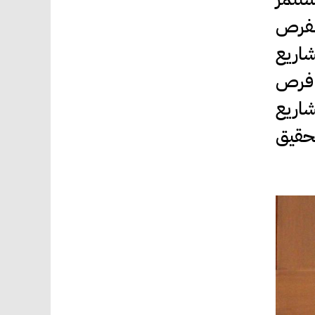
لفرص
شاريع
 فرص
شاريع
حقيق