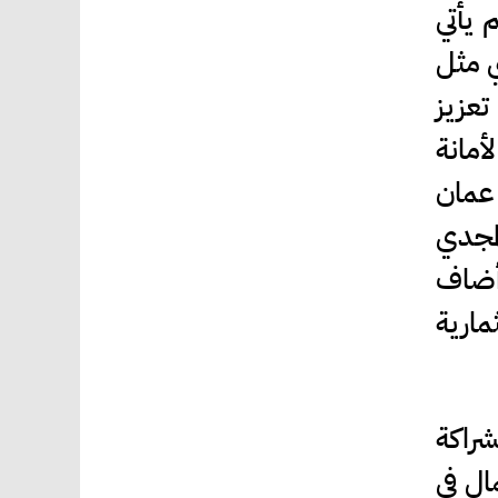
 يأتي
ي مثل
عزيز
أمانة
 عمان
لمجدي
أضاف
مارية
راكة
ال في