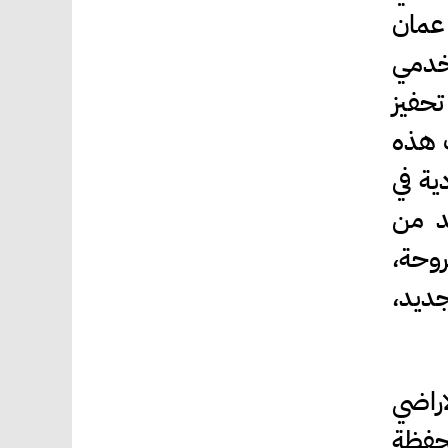
 عمان
خدمي
تحفيز
ب هذه
ية في
يد من
وحة،
ديد،
اراضي
محفظة