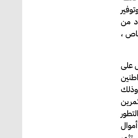
توفير
دد من
خاص ،
ل على
طنين
 وذلك
ثمرين
لتطور
أموال
ستثمر