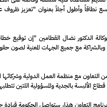
سع نطاقاً وأطول أجلاً بعنوان "تعزيز ظروف
لوكالة الدكتور نضال القطامين "إن توقيع خطاب
وبالشراكة مع جميع الجهات المعنية لصون حقوق
 من التعاون مع منظمة العمل الدولية وشركائها ا
قطاع الألبسة بالجدية والمسؤولية اللتين تتطلبه
رنامج التعاون هذا، ستواصل الحكومة قيادة