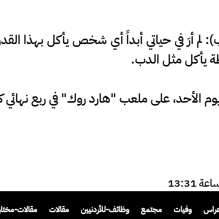
): لم أرَ في حياتي أبداً أي شخص يأكل بهذا القد
ة يأكل مثل الدب.
م الأحد، على ملعب "هارد روك" في ربع نهائي كأس ال
عراس
وفيات
مجتمع
وظائف-للأردنيين
مقالات
مقالات-مختار