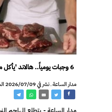
6 وجبات يومياً.. هالاند 'يأكل مثل الدب' لإقصاء إنجلترا من كأس العالم
مدار الساعة ـ نشر في 2026/07/09 الساعة 13:31