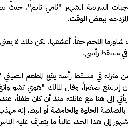
لوجبات السريعة الشهير "يُامي تايم"، حيث ي
المزدحم ببعض الوقت.
لاند في عام 2022: أحب شاورما اللحم حقاً. أعشقها، لكن ذلك 
 في مسقط رأسي.
 منزله في مسقط رأسه يقع المطعم الصيني 
أتي إلى هنا مع عائلته منذ أن كان طفلاً، عندما 
 بالصلصة الحلوة والحامضة أو البط، إنه مهذ
ور إلى هذا الحد، غالباً ما يتعرف عليه الناس ف