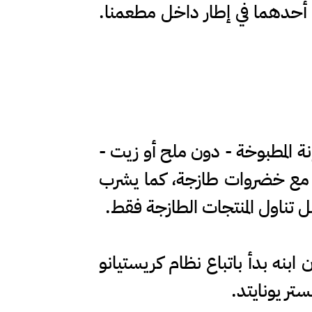
 أحدهما في إطار داخل مطعمنا.
نة المطبوخة - دون ملح أو زيت -
 مع خضروات طازجة، كما يشرب
 تناول المنتجات الطازجة فقط.
د هالاند آلف إينغ أن ابنه بدأ باتباع نظام كريستيانو
تر يونايتد.