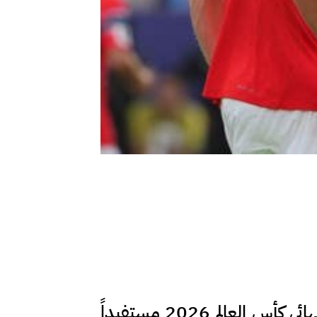
مدار الساعة - يتطلع المهاجم النرويجي إيرلينغ هالاند إلى إقصاء إنجلترا من ربع نهائي كأس العالم 2026 مستفيداً