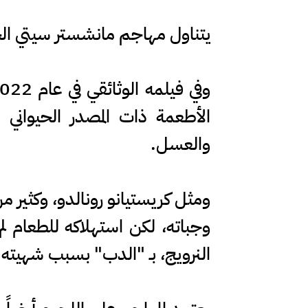
يتناول مهاجم مانشستر سيتي الح
الأطعمة ذات المصدر الحيواني 
والعسل.
ومثل كريستيانو رونالدو، وكثير م
وجباته، لكن استهلاكه للطعام ل
النرويج، بـ "الدب" بسبب شهيته ا