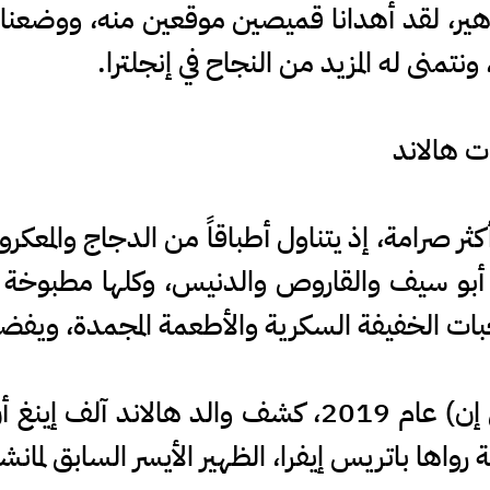
اهير، لقد أهدانا قميصين موقعين منه، ووضعنا
تمنى له المزيد من النجاح في إنجلترا.
ت هالاند
ثر صرامة، إذ يتناول أطباقاً من الدجاج والمعكرو
أبو سيف والقاروص والدنيس، وكلها مطبوخة
ات الخفيفة السكرية والأطعمة المجمدة، ويفضل
وفي مقابلة مع شبكة (إي إس بي إن) عام 2019، كشف وال
واها باتريس إيفرا، الظهير الأيسر السابق لمانشس