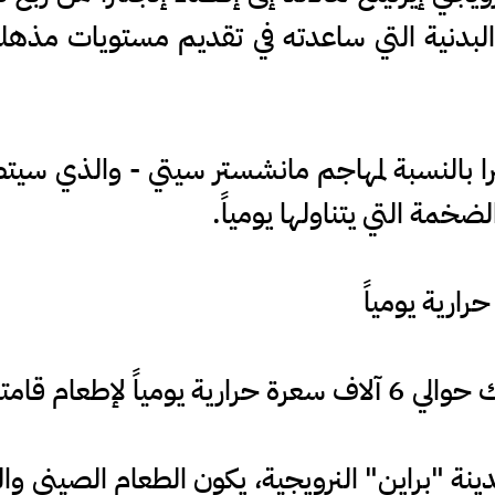
ترا بالنسبة لمهاجم مانشستر سيتي - والذي سيتطلع
ضخمة التي يتناولها يومياً.
 يبلغ طولها 1.95 متر.
ة "براين" النرويجية، يكون الطعام الصيني وال