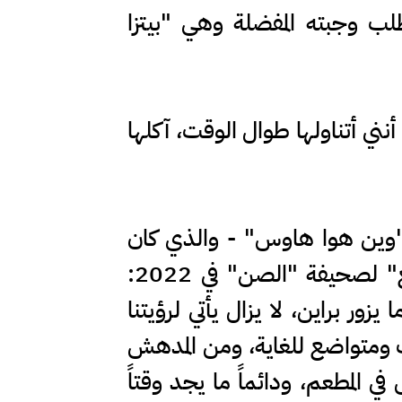
طلب وجبته المفضلة وهي "بيتزا
لا يعني أنني أتناولها طوال الوقت، آكلها
"وين هوا هاوس" - والذي كان
مقصداً لعائلة هالاند منذ أن كان إيرلينغ صغيراً، وقال المالك "هوي تشو وانغ" لصحيفة "الصن" في 2022:
يزور براين، لا يزال يأتي لرؤيتنا
ب ومتواضع للغاية، ومن المدهش
ي المطعم، ودائماً ما يجد وقتاً