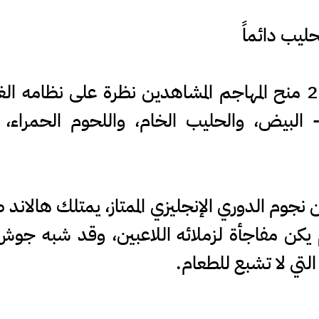
ليب دائماً
وفي فيلمه الوثائقي في عام 2022 منح المهاجم المشاهدين نظرة 
- البيض، والحليب الخام، واللحوم الحمراء، 
ن نجوم الدوري الإنجليزي الممتاز، يمتلك هالاند
م يكن مفاجأة لزملائه اللاعبين، وقد شبه جوش
لتي لا تشبع للطعام.