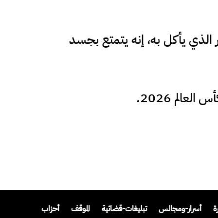
ر الذي يأكل به، إنه يتمتع بجسد
عالم 2026.
ة
أسرار-ومجالس
تبليغات-قضائية
الموقف
أحزاب