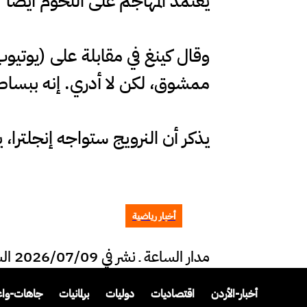
يعتمد المهاجم على اللحوم أيضاً
وقال كينغ في مقابلة على (يوتيوب
ممشوق، لكن لا أدري. إنه ببساط
يذكر أن النرويج ستواجه إنجلترا، يو
أخبار رياضية
مدار الساعة ـ نشر في 2026/07/09 الساعة 13:31
أخبار-الأردن
اقتصاديات
دوليات
برلمانيات
جاهات-وا