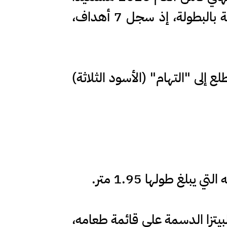
من قدراته الهجومية وإمكانياته البدنية التي ساعدته في تقديم مستويات مذهلة بالبطولة، إذ سجل 7 أهداف،
 إلى "التهام" (الأسود الثلاثة)
بيتزا الدسمة على قائمة طعامه،