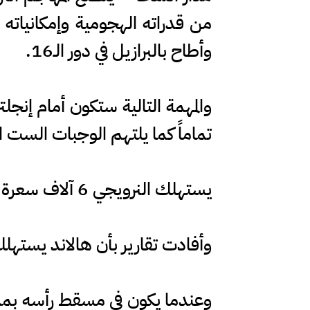
وأطاح بالبرازيل في دور الـ16.
والمهمة التالية ستكون أمام إنجل
تماماً كما يلتهم الوجبات الست ال
يستهلك النرويجي 6 آلاف سعرة حرارية يومياً
وأفادت تقارير بأن هالاند يستهلك حوالي 6 آلاف سعرة حرارية يومياً لإطعام قامته التي
وعندما يكون في مسقط رأسه بمدين