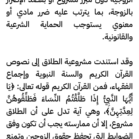
بالزوجة، بما يترتب عليه ضرر مادي أو
معنوي يستوجب الحماية الشرعية
والقانونية.
وقد استندت مشروعية الطلاق إلى نصوص
القرآن الكريم والسنة النبوية وإجماع
الفقهاء، فمن القرآن الكريم قوله تعالى: ﴿يَا
أَيُّهَا النَّبِيُّ إِذَا طَلَّقْتُمُ النِّسَاءَ فَطَلِّقُوهُنَّ
لِعِدَّتِهِنَّ﴾، وهي آية تدل على أن الطلاق
مشروع، إلا أن ممارسته يجب أن تكون وفق
الضوابط التي تحفظ حقوق الزوجين وتمنع