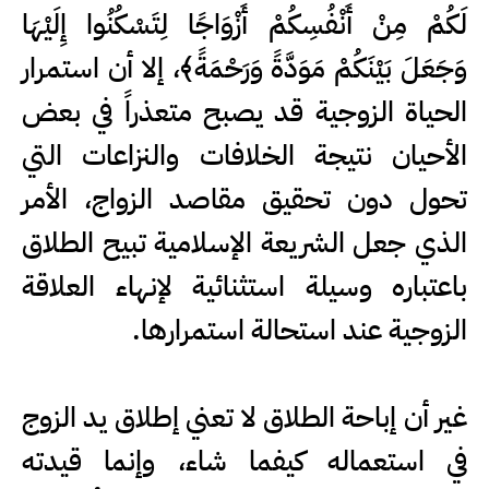
لَكُمْ مِنْ أَنْفُسِكُمْ أَزْوَاجًا لِتَسْكُنُوا إِلَيْهَا
وَجَعَلَ بَيْنَكُمْ مَوَدَّةً وَرَحْمَةً﴾، إلا أن استمرار
الحياة الزوجية قد يصبح متعذراً في بعض
الأحيان نتيجة الخلافات والنزاعات التي
تحول دون تحقيق مقاصد الزواج، الأمر
الذي جعل الشريعة الإسلامية تبيح الطلاق
باعتباره وسيلة استثنائية لإنهاء العلاقة
الزوجية عند استحالة استمرارها.
غير أن إباحة الطلاق لا تعني إطلاق يد الزوج
في استعماله كيفما شاء، وإنما قيدته