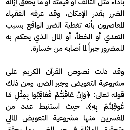
بأداء مثل التالف أو قيمته أو ما يحقق إزالة
الضرر بقدر الإمكان، وقد عرفه الفقهاء
المعاصرون بأنه تغطية الضرر الواقع بسبب
التعدي أو الخطأ، أو المال الذي يحكم به
للمضرور جبراً لما أصابه من خسارة.
وقد دلت نصوص القرآن الكريم على
مشروعية التعويض وجبر الضرر، ومن ذلك
قوله تعالى: ﴿وَإِنْ عَاقَبْتُمْ فَعَاقِبُوا بِمِثْلِ مَا
عُوقِبْتُمْ بِهِ﴾، حيث استنبط عدد من
المفسرين منها مشروعية التعويض المالي
وتحقيق المماثلة في جبر الضرر، بما يحقق