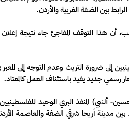
 الرابط بين الضفة الغربية والأردن.
ب، أن هذا التوقف المفاجئ جاء نتيجة إعلان
يين إلى ضرورة التريث وعدم التوجه إلى المعبر 
رسمي جديد يفيد باستئناف العمل كالمعتاد.
سين- ألنبي) المنفذ البري الوحيد للفلسطينيين م
ط بين مدينة أريحا شرقي الضفة والعاصمة الأرد