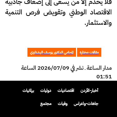
فلا يخدم إلا من يسعى إلى إضعاف جاذبية
الاقتصاد الوطني وتقويض فرص التنمية
والاستثمار.
مقالات مختارة
المحامي الدكتور يوسف البشتاوي
مدار الساعة ـ نشر في 2026/07/09 الساعة
01:51
أخبار-الأردن
اقتصاديات
دوليات
برلمانيات
جاهات-واعراس
وفيات
مجتمع
وظائف-للأردنيين
مقالات-مختارة
أسرار-ومجالس