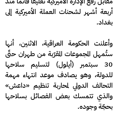
مقابل رفع الإدارة الأميركية تعليقاً قائماً منذ
أربعة أشهر لشحنات العملة الأميركية إلى
بغداد.
وأعلنت الحكومة العراقية، الاثنين، أنها
ستُمهل المجموعات المقرّبة من طهران حتّى
30 سبتمبر (أيلول) لتسليم سلاحها
للدولة، وهو يصادف موعد انتهاء مهمة
التحالف الدولي لمحاربة تنظيم «داعش»
والذي تتمسك بعض الفصائل بسلاحها
بحجّة وجوده.