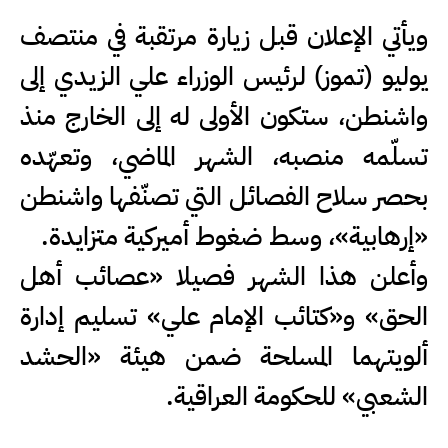
ويأتي الإعلان قبل زيارة مرتقبة في منتصف
يوليو (تموز) لرئيس الوزراء علي الزيدي إلى
واشنطن، ستكون الأولى له إلى الخارج منذ
تسلّمه منصبه، الشهر الماضي، وتعهّده
بحصر سلاح الفصائل التي تصنّفها واشنطن
«إرهابية»، وسط ضغوط أميركية متزايدة.
وأعلن هذا الشهر فصيلا «عصائب أهل
الحق» و«كتائب الإمام علي» تسليم إدارة
ألويتهما المسلحة ضمن هيئة «الحشد
الشعبي» للحكومة العراقية.