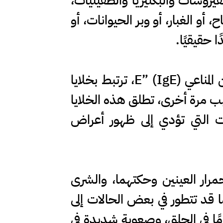
روسات والبكتيريا والطفيليات،
 الغبار، أو وبر الحيوانات، أو
 حقيقيًا.
وعند التعرض لهذه المواد، ينتج الجسم أجسامًا مضادة تُعرف باسم “الغلوبولين المناعي E” (IgE)، ترتبط بخلايا
ب مرة أخرى، تطلق هذه الخلايا
لات التي تؤدي إلى ظهور أعراض
رار العينين وحكتهما، والشرى
 قد تتطور في بعض الحالات إلى
مًا في الحلق، وصعوبة شديدة في