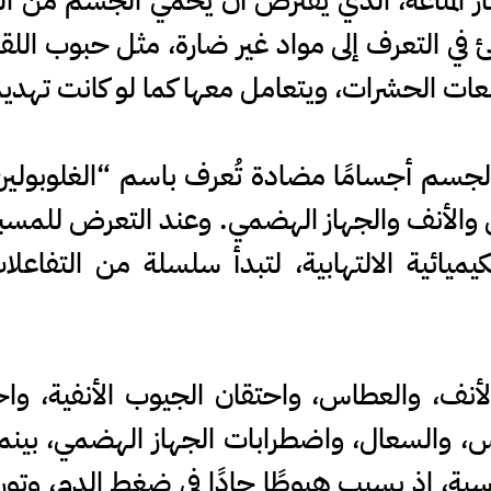
المناعة، الذي يُفترض أن يحمي الجسم من الفي
لتعرف إلى مواد غير ضارة، مثل حبوب اللقاح، أو
ات الحشرات، ويتعامل معها كما لو كانت تهديدًا
ين والأنف والجهاز الهضمي. وعند التعرض للمسب
لكيميائية الالتهابية، لتبدأ سلسلة من التفاع
ف، والعطاس، واحتقان الجيوب الأنفية، واحم
س، والسعال، واضطرابات الجهاز الهضمي، بينما
ية، إذ يسبب هبوطًا حادًا في ضغط الدم، وتور