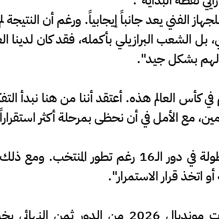
أيي نقطة البداية".
هاز الفني يعد جانباً إيجابياً. ورغم أن النتيجة لم
 بل الشعب البرازيلي بأكمله، فقد كان لدينا ا
الهم بشكل جيد".
 في كأس العالم هذه. أعتقد أننا من هنا نبدأ التفكي
ين، مع الأمل في أن نحظى بمرحلة أكثر استقراراً 
وختم: "للأسف أُقصينا من البطولة في دور الـ16 رغم ت
و اتخذ قرار الاستمرار".
وودع المنتخب البرازيلي منافسات مونديال 2026 