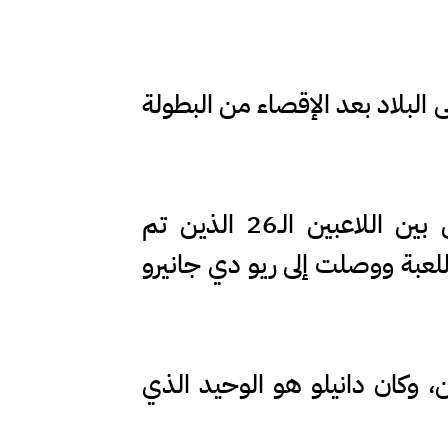
ى البلاد بعد الإقصاء من البطولة
وأكدت شبكة "غي غلوبو" (ge.globo) البرازيلية أن دانيلو كان الوحيد من بين اللاعبين الـ26 الذين تم
اللعبة ووصلت إلى ريو دي جانيرو
ين، وكان دانيلو هو الوحيد الذي