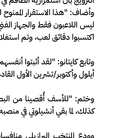
النرويج بأن استمرارية الطاقم في ر
وأضاف: "هذا الاستقرار الممنوح للج
ليس اللاعبون فقط والجهاز الفني،
اكتسبوا دقائق لعب، وتم استغل
وتابع كايتانو: "لقد أثبتوا أنفسهم
أيلول وأكتوبر/تشرين الأول القادم
كذلك، لما بقي أنشيلوتي في منصبه أ