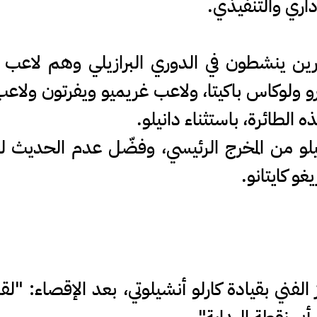
داري والتنفيذي.
جود 6 لاعبين آخرين ينشطون في الدوري البرازيلي وهم 
رو ولوكاس باكيتا، ولاعب غريميو ويفرتون ولاع
الطائرة، باستثناء دانيلو.
لو من المخرج الرئيسي، وفضّل عدم الحديث لوسا
و كايتانو.
لفني بقيادة كارلو أنشيلوتي، بعد الإقصاء: "لقد