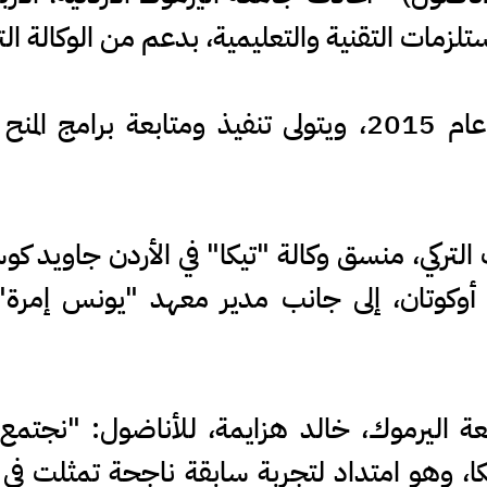
لزمات التقنية والتعليمية، بدعم من الوكالة الت
وافتتح مكتب "تيكا" في الأردن عام 2015، ويتولى تنفيذ و
لتركي، منسق وكالة "تيكا" في الأردن جاويد كوس
ان أوكوتان، إلى جانب مدير معهد "يونس إمرة
ة اليرموك، خالد هزايمة، للأناضول: "نجتمع ال
ا، وهو امتداد لتجربة سابقة ناجحة تمثلت في ت