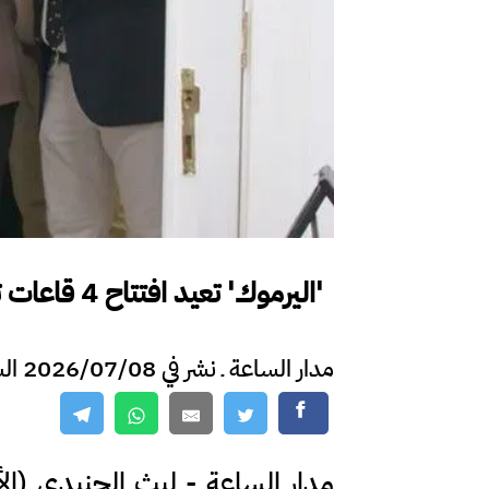
'اليرموك' تعيد افتتاح 4 قاعات تدريسية بعد تحديثها
مدار الساعة ـ نشر في 2026/07/08 الساعة 20:49
مدار الساعة - ليث الجنيدي (الأن