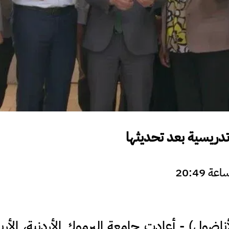
اضول) - أعادت جامعة اليرموك الأردنية، الأرب