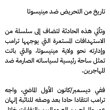
تاريخ من التحريض ضد مينيسوتا
وتأتي هذه الحادثة لتضاف إلى سلسلة من
الاستهدافات المستمرة التي يوجهها ترامب
وإدارته نحو ولاية مينيسوتا، والتي باتت
تمثل ساحة رئيسية لسياساته الصارمة ضد
المهاجرين.
ففي ديسمبر/كانون الأول الماضي، واجه
ترامب انتقادا حادا بعد وصفه للنائبة إلهان
عمر والمهاجرين الصوماليين بالنفايات خلال