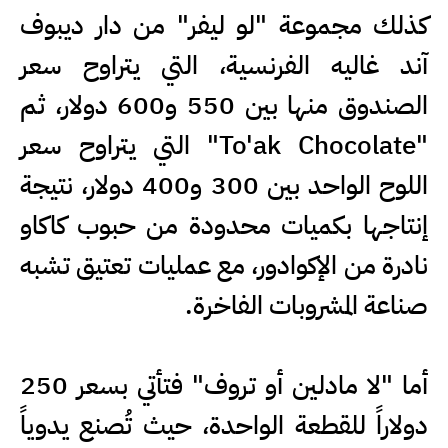
كذلك مجموعة "لو ليفر" من دار ديبوف
آند غاليه الفرنسية، التي يتراوح سعر
الصندوق منها بين 550 و600 دولار، ثم
"To'ak Chocolate" التي يتراوح سعر
اللوح الواحد بين 300 و400 دولار، نتيجة
إنتاجها بكميات محدودة من حبوب كاكاو
نادرة من الإكوادور، مع عمليات تعتيق تشبه
صناعة المشروبات الفاخرة.
أما "لا مادلين أو تروف" فتأتي بسعر 250
دولاراً للقطعة الواحدة، حيث تُصنع يدوياً