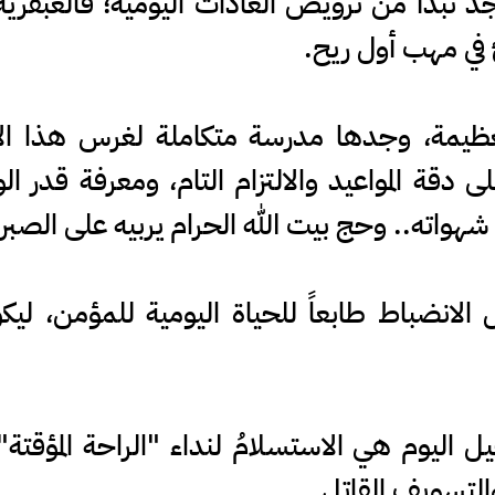
مجد تبدأ من ترويض العادات اليومية؛ فالعبقري
ئ في مهب أول ريح.
لعظيمة، وجدها مدرسة متكاملة لغرس هذا ا
دقة المواعيد والالتزام التام، ومعرفة قدر ا
شهواته.. وحج بيت الله الحرام يربيه على الصبر 
ل الانضباط طابعاً للحياة اليومية للمؤمن، ليكون
جيل اليوم هي الاستسلامُ لنداء "الراحة المؤقت
والتسويف القاتل..