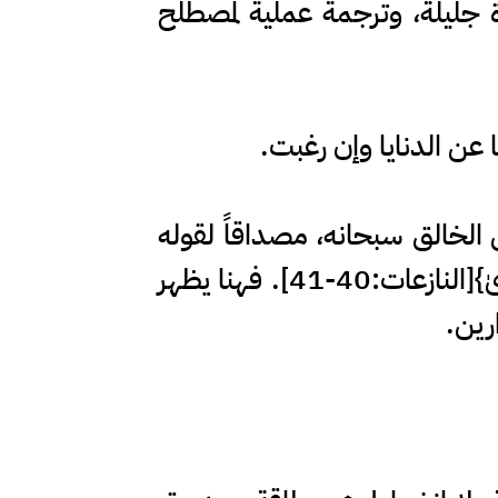
 جليلة، وترجمة عملية لمصطلح
 عن الدنايا وإن رغبت.
 الخالق سبحانه، مصداقاً لقوله
تعالى: {وَأَمَّا مَنْ خَافَ مَقَامَ رَبِّهِ وَنَهَى النَّفْسَ عَنِ الْهَوَىٰ * فَإِنَّ الْجَنَّةَ هِيَ الْمَأْوَىٰ}[النازعات:40-41]. فهنا يظهر
رين.