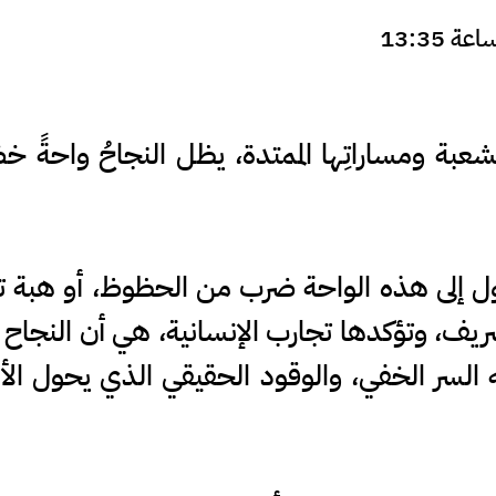
شعبة ومساراتِها الممتدة، يظل النجاحُ واحةً خض
ول إلى هذه الواحة ضرب من الحظوظ، أو هبة تأت
يف، وتؤكدها تجارب الإنسانية، هي أن النجاح بن
ه السر الخفي، والوقود الحقيقي الذي يحول ال