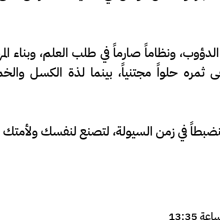
ؤوب، ونظاماً صارماً في طلب العلم، وبناء المه
يبقى ثمره حلواً مجتنياً، بينما لذة الكسل وا
ضبطاً في زمن السيولة، لتصنع لنفسك ولأمتك مجدا