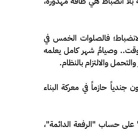
ة بلا انضباط هي طاقة مهدورة،
لانضباط؛ فالصلوات الخمس في
لوقت.. وصيامُ شهر كامل يعلمه
والتحمل والالتزام بالنظام.
 جندياً حازماً في معركة البناء
ة" على حساب "الرفعة الدائمة"،