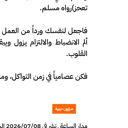
تعحز)رواه مسلم.
فاجعل لنفسك ورداً من العمل الد
ألم الانضباط والالتزام يزول و
القلوب.
فكن عصامياً في زمن التواكل، ومن
شؤون دينية
مدار الساعة ـ نشر في 2026/07/08 الساعة 13:35