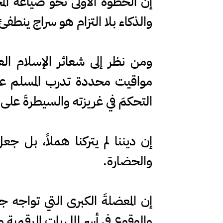
إن الخطوة الأولى نحو صياغة ال
والذكاء بلا التزام هو سراج ينطف
ومن نظر إلى شعائر الإسلام ا
مواقيت محددة تدرب المسلم على 
التحكمَ في غريزته والسيطرةَ على 
إن ديننا لم يتركنا هملاً، بل جع
والحضارة.
إن المعضلةَ الكبرى التي تواجه 
والوقوع في أسر الملهيات الرقمية 