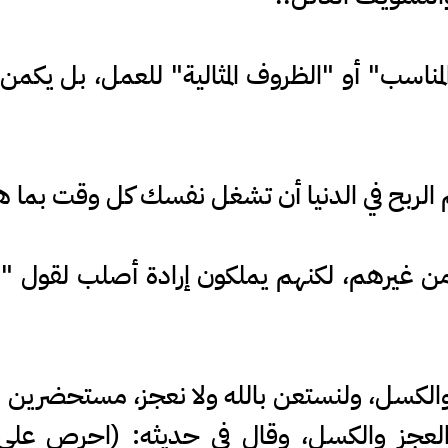
 المناسب" أو "الظروف المثالية" للعمل، بل يك
الربح في الدنيا أن تشغل نفسك كل وقت بما هو أ
ر من غيرهم، لكنهم يملكون إرادة أصلب لقول 
والكسل، ولنستعن بالله ولا نعجز، مستحضرين ه
لعجز والكسل، وقال في حديثه: (احرص على م