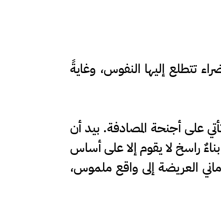
راء تتطلع إليها النفوس، وغايةً
ي على أجنحة المصادفة. بيد أن
اءٌ راسخ لا يقوم إلا على أساس
أماني العريضة إلى واقع ملموس،