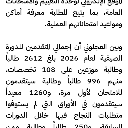
الموقع الإلكتروني لوحدة التقييم والامتحانات
العامة، بما يتيح للطلبة معرفة أماكن
ومواعيد امتحاناتهم العملية.
وبين العجلوني أن إجمالي المتقدمين للدورة
الصيفية لعام 2026 بلغ 2612 طالباً
وطالبة موزعين على 108 تخصصات،
منهم 996 طالباً وطالبة سيتقدمون
للامتحان لأول مرة، و1260 معيداً
سيتقدمون في الأوراق التي لم يستوفوا
متطلبات النجاح فيها خلال الدورات
السابقة، و250 طالباً وطالبة ممن