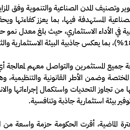
ير وتصنيف المدن الصناعية والتنموية وفق المزا
صناعية المستهدفة فيها، بما يعزز كفاءتها وي
ة في الأداء الاستثماري، حيث بلغ معدل نمو ح
ة جميع المستثمرين والتواصل معهم لمعالجة 
لمختصة وضمن الأطر القانونية والتنظيمية، 
 من تجاوز التحديات واستكمال إجراءاتها والانطل
ر بيئة استثمارية جاذبة وتنافسية.
لفترة الماضية، أقرت الحكومة حزمة واسعة من ا