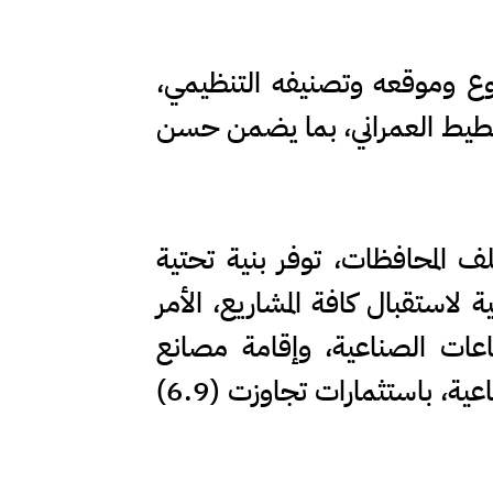
وع وموقعه وتصنيفه التنظيمي،
تخطيط العمراني، بما يضمن حسن
منتشرةً في مختلف المحافظات، توفر بنية تحتية
استقبال كافة المشاريع، الأمر
ات الصناعية، وإقامة مصانع
ومنشآت إنتاجية عززت الصادرات الوطنية، وتضم 1676 منشأة اقتصادية وصناعية، باستثمارات تجاوزت (6.9)