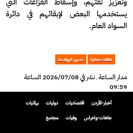
وتعزيز ثقتهم، وإسقاط الفزاعات التي
يستخدمها البعض لإبقائهم في دائرة
السواد العام.
مقالات مختارة
حسين الرواشدة
مدار الساعة ـ نشر في 2026/07/08 الساعة
09:59
أخبار-الأردن
اقتصاديات
دوليات
برلمانيات
جاهات-واعراس
وفيات
مجتمع
وظائف-للأردنيين
مقالات
مقالات-مختارة