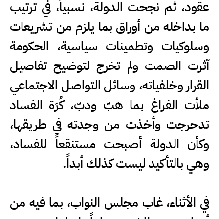
عقود، ثم نجحت الدولة، نسبياً، في ترتيب
ما بداخله من أوراق بما يلزم من تشريعات
وسلوكيات وتطمينات سياسية، الحكومة
آثرت الصمت ولم تخرج لتوضيح تفاصيل
القرار وخلفياته، وسائل التواصل الاجتماعي
ملأت الفراغ بما هبّ ودبّ، كُرَة الفساد
تدحرجت وأخذت من وجدته في طريقها،
وكأن الدولة أصبحت مستنقعاً للفساد،
وهي بالتأكيد ليست كذلك أبداً.
‏في الأثناء، غاب مجلس النواب، بما فيه من