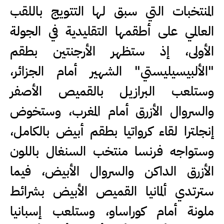
المنتخبات التي سبق لها التتويج باللقب
العالمي على أطقمها التقليدية في الجولة
الأولى، إذ ستظهر الأرجنتين بطقم
"الألبيسيليستي" الشهير أمام الجزائر،
وستلعب البرازيل بالقميص الأصفر
والسروال الأزرق أمام المغرب، وستخوض
إنجلترا لقاء كرواتيا بطقم أبيض بالكامل،
وستواجه فرنسا منتخب السنغال باللون
الأزرق الداكن والسروال الأبيض، فيما
سترتدي ألمانيا القميص الأبيض بشرائط
ملونة أمام كوراساو، وستلعب إسبانيا