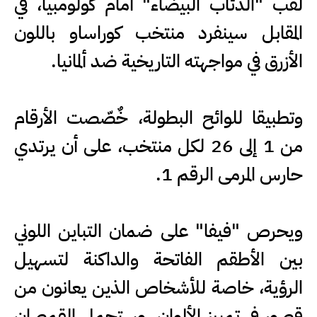
لقب "الذئاب البيضاء" أمام كولومبيا، في
المقابل سينفرد منتخب كوراساو باللون
الأزرق في مواجهته التاريخية ضد ألمانيا.
وتطبيقا للوائح البطولة، خٌصّصت الأرقام
من 1 إلى 26 لكل منتخب، على أن يرتدي
حارس المرمى الرقم 1.
ويحرص "فيفا" على ضمان التباين اللوني
بين الأطقم الفاتحة والداكنة لتسهيل
الرؤية، خاصة للأشخاص الذين يعانون من
قصور في تمييز الألوان. وستحمل القمصان