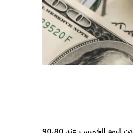
مدار الساعة - بلغ سعر بيع غرام الذهب عيار 21، الأكثر رغبة من المواطنين في الأردن اليوم الخميس، عند 90.80