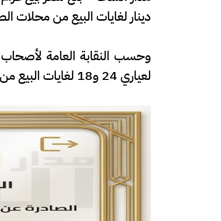
دينار لغايات البيع من محلات الصاغة، مقابل 86.50 
وحسب النقابة العامة لأصحاب م
لعياري 24 و18 لغايات البيع من محلات الصاغة عند 104.30 و 80.50 دينار على التوالي.