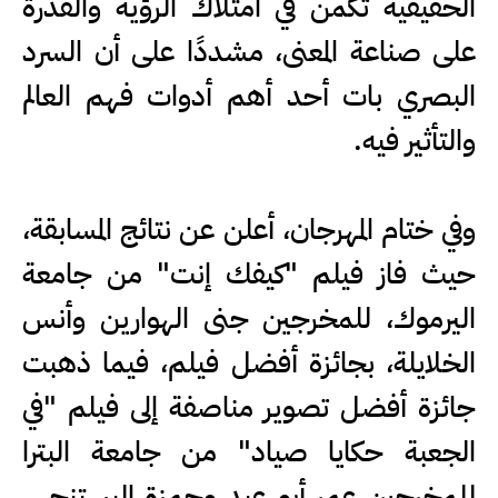
الحقيقية تكمن في امتلاك الرؤية والقدرة
على صناعة المعنى، مشددًا على أن السرد
البصري بات أحد أهم أدوات فهم العالم
والتأثير فيه.
وفي ختام المهرجان، أعلن عن نتائج المسابقة،
حيث فاز فيلم "كيفك إنت" من جامعة
اليرموك، للمخرجين جنى الهوارين وأنس
الخلايلة، بجائزة أفضل فيلم، فيما ذهبت
جائزة أفضل تصوير مناصفة إلى فيلم "في
الجعبة حكايا صياد" من جامعة البترا
للمخرجين عمر أبو عيد وحمزة البستنجي،