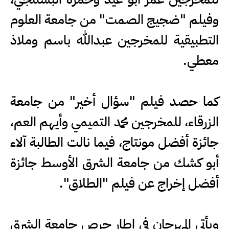
وفيلم "ضجيج الصمت" من جامعة العلوم
التطبيقية للمخرجين عبدالله باسم وملاذ
معطي.
كما حصد فيلم "سؤال أخير" من جامعة
الزرقاء، للمخرجين محمد التميمي وأيهم العم،
جائزة أفضل مونتاج، فيما نالت الطالبة آلاء
أبو كشك من جامعة الشرق الأوسط جائزة
أفضل إخراج عن فيلم "الطلاق".
ويأتي المهرجان في إطار حرص جامعة الشرق