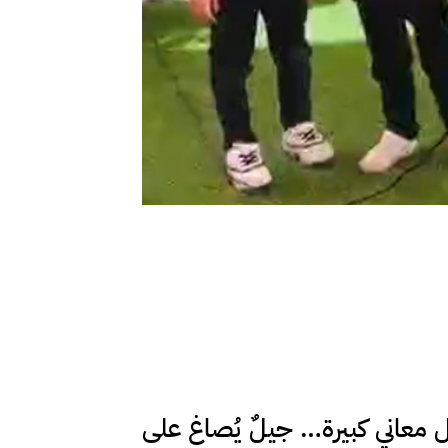
معاني كبيرة… جيلٌ يُصاغ على