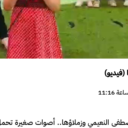
 (فيديو)
صطفى النعيمي وزملاؤها.. أصوات صغيرة تحمل 