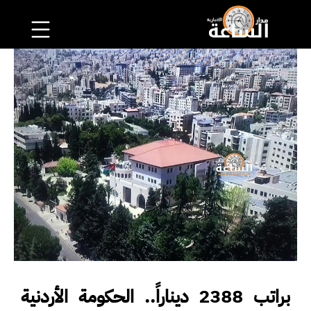
براتب 2388 ديناراً.. الحكومة الأردنية