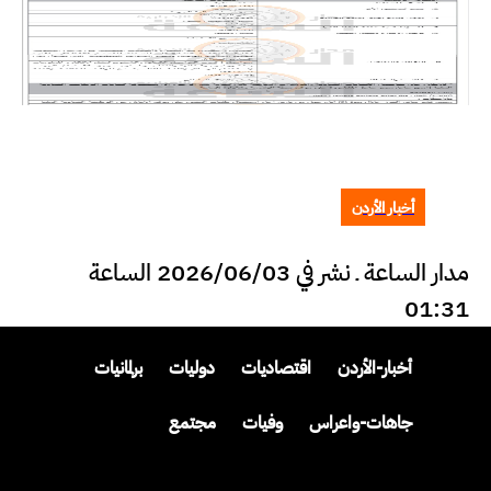
أخبار الأردن
مدار الساعة ـ نشر في 2026/06/03 الساعة
01:31
أخبار-الأردن
اقتصاديات
دوليات
برلمانيات
جاهات-واعراس
وفيات
مجتمع
وظائف-للأردنيين
أسرار-ومجالس
تبليغات-قضائية