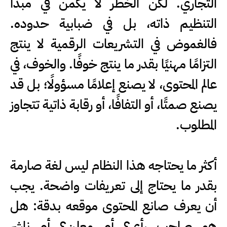
التجاري. لكن الخطر لا يكمن في مبدأ
التنظيم ذاته، بل في ضبابية حدوده.
فالغموض في التشريعات الرقمية لا ينتج
التزامًا مهنيًا بقدر ما ينتج خوفًا. والخوف، في
عالم المحتوى، لا يصنع إعلامًا مسؤولًا؛ بل قد
يصنع صمتًا، أو التفافًا، أو رقابة ذاتية تتجاوز
المطلوب.
أكثر ما يحتاجه هذا النظام ليس لغة صارمة
بقدر ما يحتاج إلى تعريفات واضحة. يجب
أن يعرف صانع المحتوى موقعه بدقة: هل
هو صاحب رأي؟ أم معلن؟ أم ناشر