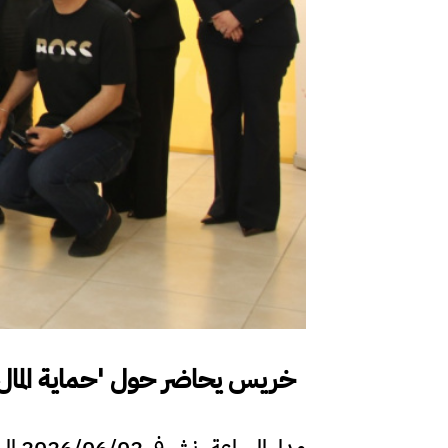
خريس يحاضر حول 'حماية المال 
مدار الساعة ـ نشر في 2026/06/02 الساعة 15:57