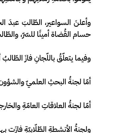
وأعلنَ السواعير، الطّالبَ عبدَ الجل
حسام القُضاة أمينًا للسّرّ، والطّال
وفيما يتعلّقُ باللّجانِ فازَ الطّالبُ أي
أمّا لجنةُ البحثِ العلميّ والشؤون ا
أمّا لجنةُ العلاقاتِ العامّةِ والخار
ولجنةُ الأنشطةِ الطّلّابيّةِ فازَت بها 