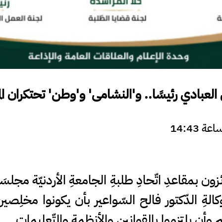
 العبادي رئيسًا.. و'النشامى' و'وطن' تحتكران ال
زون بمقاعدِ اتّحادِ طلبةِ الجامعةِ الأردنيّة مجلسَهم
الوكالةِ الدّكتور فالح السّواعير بأن يكونوا مخلِ
وأن يلتزموا بالقوانينِ والأنظمةِ والتّعليمات.