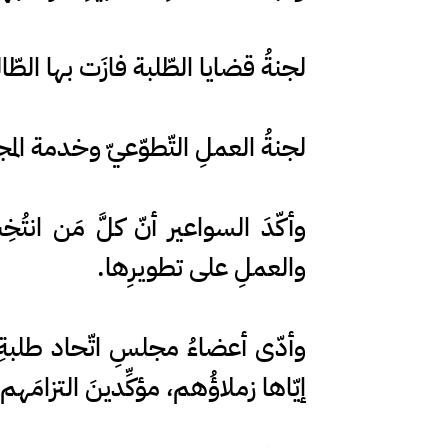
لجنةُ قضايا الطّلبة فازَت بها الطّال
لجنةُ العملِ التّطوّعيّ وخدمة المج
وأكّدَ السواعير أنّ كلَّ مَن انتُ
والعملِ على تطويرِها.
وأدّى أعضاءُ مجلسِ اتّحاد طلبةِ ف
إيّاها زملاؤُهم، مؤكِّدينَ التزامَهم 