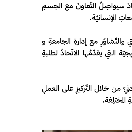
تّحادَ سيواصِلُ التّعاونَ مع الجسمِ
اتِ الإنسانيّة.
 والتّشاوُرِ مع إدارةِ الجامعةِ و
جيّة التي يقدّمُها الاتّحادُ لطلبةِ
نيّ من خلال التّركيزِ على العملِ
 المختلِفة.