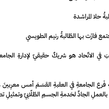
بةُ حلا المراشدة
تمع فازَت بها الطّالبةُ رنيم الطويسي
خِبَ في الاتّحاد هو شريكٌ حقيقيّ لإدارةِ الجام
َرع الجامعةِ في العقبةِ القسَمَ أمس معرِبينَ ع
بالعملِ الجادِّ لخدمةِ الجسمِ الطّلّابيّ وتمثيلِ تطل