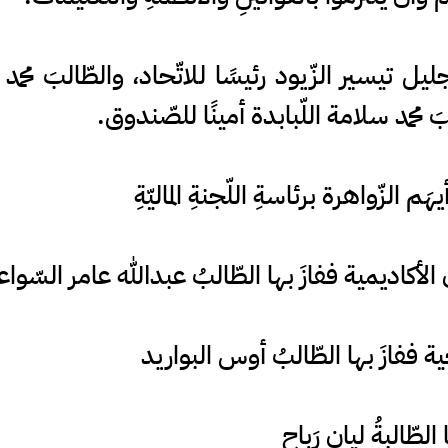
يل تيسير الزّيود رئيسًا للاتّحاد، والطّالبَ محمد 
بَ محمد سلامة اللّبابدة أمينًا للصّندوق.
هَم الزّواهرة برئاسةِ اللّجنةِ الماليّةِ
لأكاديمية ففازَ بها الطّالبُ عبدالله عامر السّواع
جية ففازَ بها الطّالبُ أوس البواريد
الطّالبةُ ليان رَباح