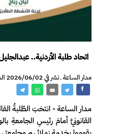
اتحاد طلبة الأردنية.. عبدالجليل
مدار الساعة ـ نشر في 2026/06/02 الساعة 14:43
مدار الساعة - انتخبَ الطّلبةُ الفائ
القانونيَّ أمامَ رئيسِ الجامعةِ ب
يقوموا بخدمةِ زملائِهم وجامعتِهم 