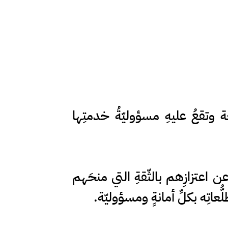
عة وتقعُ عليهِ مسؤوليّةُ خدمتِها
ن اعتزازِهم بالثّقةِ التي منحَهم
ُّعاتِه بكلِّ أمانةٍ ومسؤوليّة.