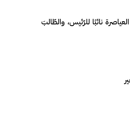
العياصرة نائبًا للرّئيس، والطّالبَ
ير