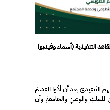
مقاعد التنفيذية (أسماء وفيديو)
 التّنفيذيّ بعدَ أن أدَّوا القسَمَ
صين للملكِ والوطنِ والجامعةِ وأن