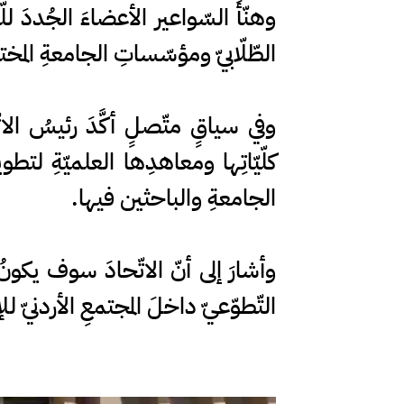
وهنّأَ السّواعير الأعضاءَ الجُددَ لل
الطّلّابيّ ومؤسّساتِ الجامعةِ المخ
وفي سياقٍ متّصلٍ أكَّدَ رئيسُ الات
كلّيّاتِها ومعاهدِها العلميّةِ لتطوي
الجامعةِ والباحثين فيها.
وأشارَ إلى أنّ الاتّحادَ سوف يكون
التّطوّعيّ داخلَ المجتمعِ الأردنيّ ل