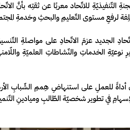
ّجنةِ التّنفيذيّةِ للاتّحاد معربًا عن ثقتِه بأنَّ الا
تلِفة لرفعِ مستوى التّعليمِ والبحثِ وخدمةِ المجتمع
ّحادِ الجديد عزمَ الاتّحادِ على مواصلةِ التّنسيقِ
رِ نوعيّةِ الخدماتِ والنّشاطاتِ العلميّةِ واللّامنه
ُ أداةً للعملِ على استنهاضِ هِممِ الشّبابِ الأرد
لإسهامِ في تطوير شخصيّة الطّالبِ وميادينِ التّنميةِ