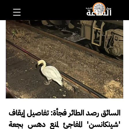
السائق رصد الطائر فجأة: تفاصيل إيقاف
'شينكانسن' المفاجئ لمنع دهس بجعة