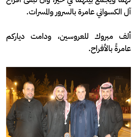
آل الكسواني عامرة بالسرور والمسرات.
ألف مبروك للعروسين، ودامت دياركم
عامرةً بالأفراح.