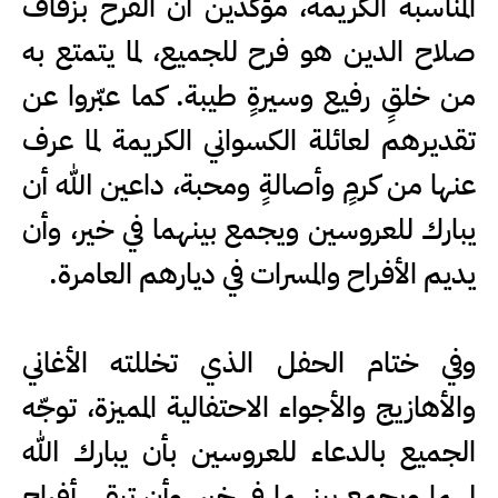
المناسبة الكريمة، مؤكدين أن الفرح بزفاف
صلاح الدين هو فرح للجميع، لما يتمتع به
من خلقٍ رفيع وسيرةٍ طيبة. كما عبّروا عن
تقديرهم لعائلة الكسواني الكريمة لما عرف
عنها من كرمٍ وأصالةٍ ومحبة، داعين الله أن
يبارك للعروسين ويجمع بينهما في خير، وأن
يديم الأفراح والمسرات في ديارهم العامرة.
وفي ختام الحفل الذي تخللته الأغاني
والأهازيج والأجواء الاحتفالية المميزة، توجّه
الجميع بالدعاء للعروسين بأن يبارك الله
لهما ويجمع بينهما في خير، وأن تبقى أفراح