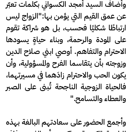
وأضاف السيد أمجد الكسواني بكلمات تعبّر
عن عمق القيم التي يؤمن بها:"الزواج ليس
ارتباطًا شكليًا فحسب، بل هو شراكة تقوم
على المودة والرحمة، وبناء حياةٍ يسودها
الاحترام والتفاهم. أوصي ابني صلاح الدين
وزوجته بأن يتقاسما الفرح والمسؤولية، وأن
يكون الحب والاحترام زادَهما في مسيرتهما،
فالحياة الزوجية الناجحة تُبنى على الصبر
والعطاء والتسامح."
وأجمع الحضور على سعادتهم البالغة بهذه