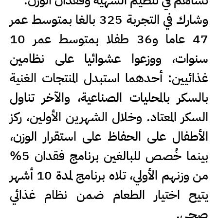
تساهم في تنظيم الشهية وفقدان الوزن.
وشارك في التجربة 325 بالغا بمتوسط عمر
47 عاما و36 طفلا بمتوسط عمر 10
سنوات، ووزعوا عشوائيا على نظامين
غذائيين: أحدهما استبدل المنتجات الغنية
بالسكر بالمحليات الصناعية، والآخر تناول
السكر المعتاد. وخلال الشهرين الأولين، ركز
الأطفال على الحفاظ على استقرار الوزن،
بينما خُصص للبالغين برنامج فقدان 5%
من وزنهم الأولي، تلاه برنامج لمدة 10 أشهر
يتيح اختيار الطعام ضمن نظام غذائي
صحي.