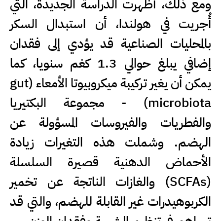
ومع ذلك، أظهرت الدراسة الجديدة، التي
أُجريت في هولندا، أن استبدال السكر
بالمحليات الصناعية قد يؤدي إلى فقدان
إضافي يبلغ حوالي 1.3 كغم سنويا، كما
يمكن أن يغير تركيبة ميكروبيوتا الأمعاء (gut
microbiota) - مجموعة البكتيريا
والفطريات والفيروسات المسؤولة عن
الهضم. وشملت هذه التغيرات زيادة
الأحماض الدهنية قصيرة السلسلة
(SCFAs) والغازات الناتجة عن تخمير
الكربوهيدرات غير القابلة للهضم، والتي قد