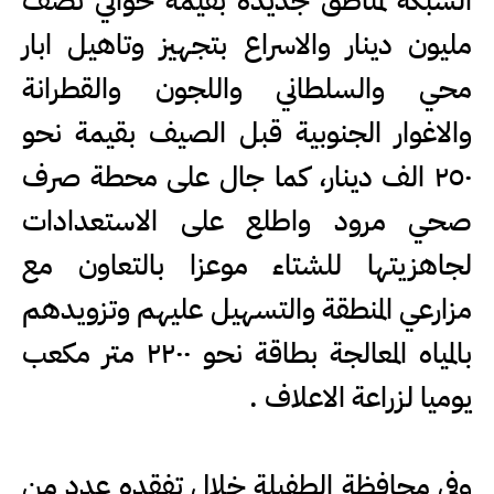
الشبكة لمناطق جديدة بقيمة حوالي نصف
مليون دينار والاسراع بتجهيز وتاهيل ابار
محي والسلطاني واللجون والقطرانة
والاغوار الجنوبية قبل الصيف بقيمة نحو
٢٥٠ الف دينار، كما جال على محطة صرف
صحي مرود واطلع على الاستعدادات
لجاهزيتها للشتاء موعزا بالتعاون مع
مزارعي المنطقة والتسهيل عليهم وتزويدهم
بالمياه المعالجة بطاقة نحو ٢٢٠٠ متر مكعب
يوميا لزراعة الاعلاف .
وفي محافظة الطفيلة خلال تفقده عدد من