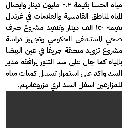
مياه الحسا بقيمة ٢،٢ مليون دينار وايصال
المياه لمناطق القادسية والعلامات في غرندل
بقيمة ١٥٠ الف دينار وتنفيذ مشروع صرف
صحي المستشفى الحكومي وتجهيز دراسة
مشروع تزويد منطقة جريفا في عين البيضا
بالمياه كما جال على سد التنور يرافقه مدير
السد واكد على استمرار تسييل كميات مياه
للمزارعين اسفل السد لري مزروعاتهم.