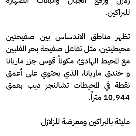
زلازل ورفع الجبال وانبعاث الصهارة
للبراكين.
تظهر مناطق الاندساس بين صفيحتين
محيطيتين، مثل تفاعل صفيحة بحر الفلبين
مع المحيط الهادئ، مكوناً قوس جزر ماريانا
و خندق ماريانا، الذي يحتوي على أعمق
نقطة في المحيطات تشالنجر ديب بعمق
10,944 متراً.
مليئة بالبراكين ومعرضة للزلازل