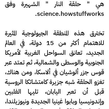
هي " حلقة النار " الشهيرة وفق
science.howstuffworks.
تخترق هذه المنطقة الجيولوجية المثيرة
للاهتمام أكثر من 15 دولة، في العالم
الجديد، تعانق السواحل الغربية لأمريكا
الجنوبية والوسطى والشمالية، ثم تمتد عبر
قوس جزر ألوشيان في ألاسكا، ومن هناك،
تغزو الحلقة شبه جزيرة كامتشاتكا الروسية
قبل أن تعبر اليابان، تليها الفلبين
وإندونيسيا وبابوا غينيا الجديدة ونيوزيلندا،