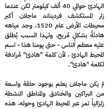
الهادئ حوالي 40 ألف كيلومتر لكن عندما
زار المستكشف فرديناند ماجلان أكبر
محيطات الأرض عام 1520، وجد مياهه
هادئةً بشكلٍ مُريح، ولهذا السبب يُطلق
عليه معظم الناس - حتى يومنا هذا - اسم
المحيط الهادئ ، لأن كلمة "هادئ" مُرادفة
لكلمة "هادئ".
لم يكن ماجلان يعلم بوجود حلقة واسعة
من البراكين والخنادق والمناطق النشطة
زلزالياً تمر عبر المحيط الهادئ وحوله، هذه