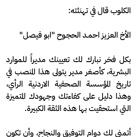
الكلوب قال في تهنئته:
الأخ العزيز احمـد الحجـوح "ابو فيصل"
بكل فخر نبارك لك تعيينك مديراً للموارد
البشرية، كأصغر مدير يتولى هذا المنصب في
تاريخ المؤسسة الصحفية الاردنية الرأي،
وهذا دليل على كفاءتك وجهودك المتميزة
التي استحقيت بها هذه الثقة الكبيرة.
أتمنى لك دوام التوفيق والنجاح، وأن تكون