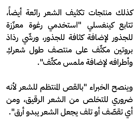
كذلك منتجات تكثيف الشعر رائعة أيضاً،
تتابع كينغسلي "استخدمي رغوة معزّزة
للجذور لإضافة كثافة للجذور، ورشّي رذاذ
بروتين مكثّف على منتصف طول شعركِ
وأطرافه لإضافة ملمس مكثّف".
وينصح الخبراء "بالقص المنتظم للشعر لأنه
ضروري للتخلص من الشعر الرقيق، ومن
أي تقصّف أو تلف يجعل الشعر يبدو أرق".