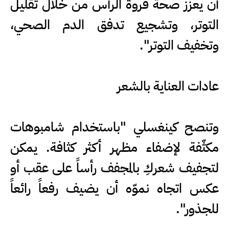
أن يعزز صحة فروة الرأس من خلال تقليل
التوتر، وتشجيع تدفق الدم الصحي،
وتخفيف التوتر".
عادات العناية بالشعر
وتنصح كينغسلي "باستخدام شامبوهات
مكثّفة لإضفاء مظهر أكثر كثافة. يمكن
لتجفيف شعركِ بالمجفف رأساً على عقب أو
عكس اتجاه نموّه أن يضيف رفعاً رائعاً
للجذور".