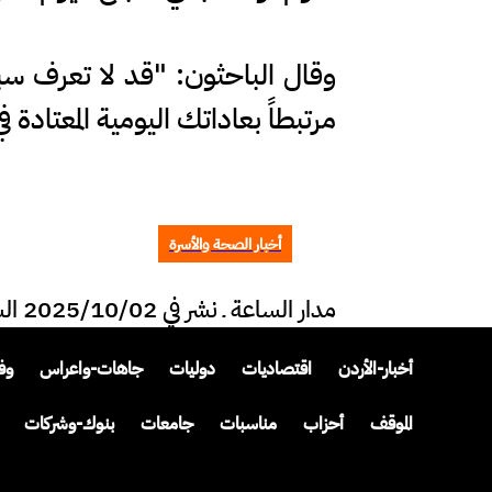
وقال الباحثون: "قد لا تعرف س
مرتبطاً بعاداتك اليومية المعتادة
أخبار الصحة والأسرة
مدار الساعة ـ نشر في 2025/10/02 الساعة 15:23
أخبار-الأردن
اقتصاديات
دوليات
جاهات-واعراس
وف
الموقف
أحزاب
مناسبات
جامعات
بنوك-وشركات