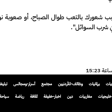
بب شعورك بالتعب طوال الصباح، أو صعوبة ن
 في شرب السوائل".
يات
برلمانيات
وظائف-للأردنيين
مجتمع
أسرار-ومجالس
تبليغ
خليجيات
مغاربيات
دين
اخبار-خفيفة
ثقافة
رياضة
سياحة